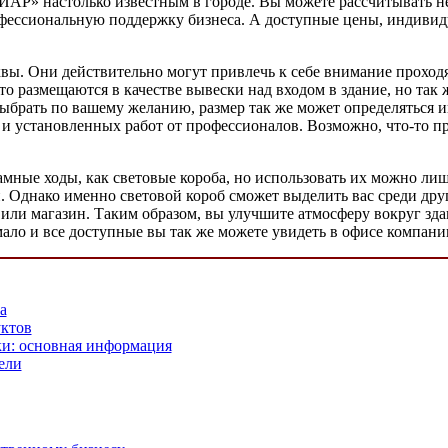
Р» настолько известным в городе. Вы можете рассчитывать не 
офессиональную поддержку бизнеса. А доступные цены, индивид
вы. Они действительно могут привлечь к себе внимание проход
сто размещаются в качестве вывески над входом в здание, но та
выбрать по вашему желанию, размер так же может определяться 
и установленных работ от профессионалов. Возможно, что-то пр
амные ходы, как световые короба, но использовать их можно лиш
 Однако именно световой короб сможет выделить вас среди друг
или магазин. Таким образом, вы улучшите атмосферу вокруг здан
емало и все доступные вы так же можете увидеть в офисе компа
а
уктов
и: основная информация
ели