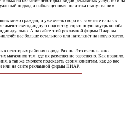
только на оказание некоторых видов рекламных услуг, но и на
уальный подход и гибкая ценовая политика станут вашим
ящих мимо граждан, и уже очень скоро вы заметите наплыв
к же имеют светодиодную подсветку, спрятанную внутрь короба
индивидуально. А на сайте этой рекламной фирмы Пиар вы
ивлечёт вас больше остального или натолкнёт на новую затею,
ь в некоторых районах города Рязань. Это очень важно
их магазинов там, где их размещение разрешено. Как правило,
ия, а так же сможете подсказать своим клиентам, как до вас
нии или на сайте рекламной фирмы ПИАР.