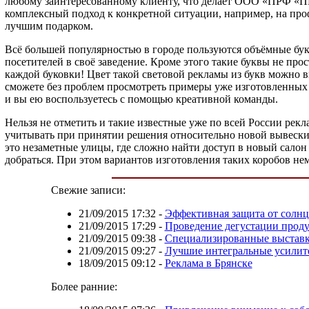
любому заинтересованному клиенту, что делает ООО «ПРФ «ПИА
комплексный подход к конкретной ситуации, например, на пр
лучшим подарком.
Всё большей популярностью в городе пользуются объёмные бук
посетителей в своё заведение. Кроме этого такие буквы не про
каждой буковки! Цвет такой световой рекламы из букв можно 
сможете без проблем просмотреть примеры уже изготовленных 
и вы ею воспользуетесь с помощью креативной команды.
Нельзя не отметить и такие известные уже по всей России рекл
учитывать при принятии решения относительно новой вывески.
это незаметные улицы, где сложно найти доступ в новый салон 
добраться. При этом вариантов изготовления таких коробов н
Свежие записи:
21/09/2015 17:32
-
Эффективная защита от солнц
21/09/2015 17:29
-
Проведение дегустации прод
21/09/2015 09:38
-
Специализированные выставк
21/09/2015 09:27
-
Лучшие интегральные усилит
18/09/2015 09:12
-
Реклама в Брянске
Более ранние: