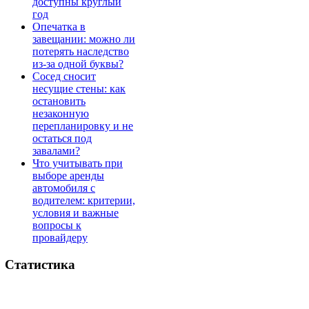
доступны круглый
год
Опечатка в
завещании: можно ли
потерять наследство
из-за одной буквы?
Сосед сносит
несущие стены: как
остановить
незаконную
перепланировку и не
остаться под
завалами?
Что учитывать при
выборе аренды
автомобиля с
водителем: критерии,
условия и важные
вопросы к
провайдеру
Статистика