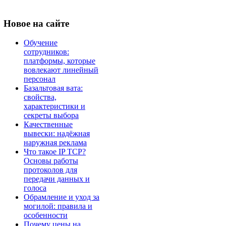
Новое
на сайте
Обучение
сотрудников:
платформы, которые
вовлекают линейный
персонал
Базальтовая вата:
свойства,
характеристики и
секреты выбора
Качественные
вывески: надёжная
наружная реклама
Что такое IP TCP?
Основы работы
протоколов для
передачи данных и
голоса
Обрамление и уход за
могилой: правила и
особенности
Почему цены на