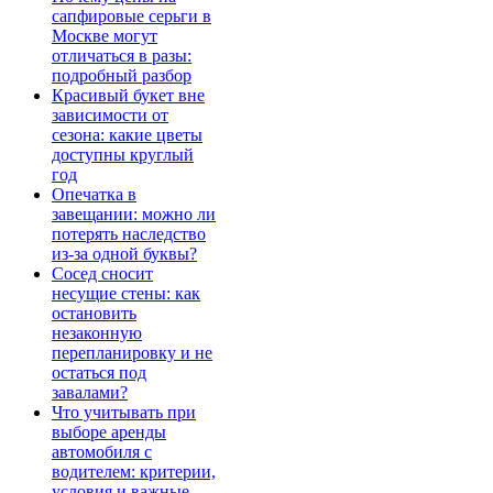
сапфировые серьги в
Москве могут
отличаться в разы:
подробный разбор
Красивый букет вне
зависимости от
сезона: какие цветы
доступны круглый
год
Опечатка в
завещании: можно ли
потерять наследство
из-за одной буквы?
Сосед сносит
несущие стены: как
остановить
незаконную
перепланировку и не
остаться под
завалами?
Что учитывать при
выборе аренды
автомобиля с
водителем: критерии,
условия и важные