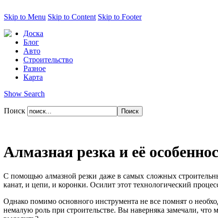
Skip to Menu
Skip to Content
Skip to Footer
Доска
Блог
Авто
Строительство
Разное
Карта
Show Search
Поиск
Алмазная резка и её особенно
С помощью алмазной резки даже в самых сложных строительных
канат, и цепи, и коронки. Осилит этот технологический процесс
Однако помимо основного инструмента не все помнят о необход
немалую роль при строительстве. Вы наверняка замечали, что м