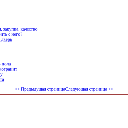
, закупка, качество
ить с него?
 дверь
 пола
могранит
лу
та
<< Предыдущая страница
Следующая страница >>