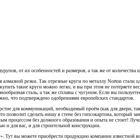
урупов, от их особенностей и размеров, а так же от количества 
алмазной резки. Так отрезные круги по металлу Norton стали од
 купить такие круги можно легко, и вы при этом не потеряете в
знообразная сталь, а так же сплавы с чугуном. Если вы пользуе
дёжно, что подтверждено одобрениями европейских стандартов.
рстие для коммуникаций, необходимый проём (как для двери, так
 что позволит сделать нишу в стене без гипсокартона, который з
нным процессом без должного образования и опыта не стоит! Луч
ю и для вас, и для строительной конструкции.
. Тут вы можете приобрести продукцию компании известной во