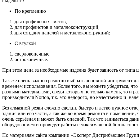
выделить?
По креплению
для профильных листов,
для профлистов и металлоконструкций,
для сэндвич панелей и металлоконструкций;
С втулкой
сверлоконечные,
остроконечные.
При этом цена за необходимые изделия будет зависеть от типа ш
Так же очень важно грамотно выбрать основной инструмент для 
временем использования. Более того, вы можете убедиться, что
разными материалами, среди которых не только камень, то и ра
производителя Norton, т.к. это недорого, но качественно и на
Без алмазной резки сложно сделать быстро и легко нужное отве
здания или его части, а так же во время ремонта в помещении,
очень серьёзная и может быть опасной. Так что заниматься да
оборудованием и проведут работы с максимальной безопасность
По материалам сайта компании «Эксперт Дистрибьюшен Групп»