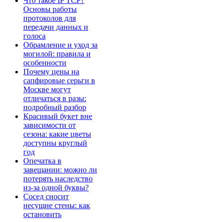
Что такое IP TCP?
Основы работы
протоколов для
передачи данных и
голоса
Обрамление и уход за
могилой: правила и
особенности
Почему цены на
сапфировые серьги в
Москве могут
отличаться в разы:
подробный разбор
Красивый букет вне
зависимости от
сезона: какие цветы
доступны круглый
год
Опечатка в
завещании: можно ли
потерять наследство
из-за одной буквы?
Сосед сносит
несущие стены: как
остановить