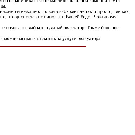
жно ограничиваться только лишь на одной компании. Нет
ны.
окойно и вежливо. Порой это бывает не так и просто, так как
ите, что диспетчер не виноват в Вашей беде. Вежливому
нные помогают выбрать нужный эвакуатор. Также большое
к можно меньше заплатить за услуги эвакуатора.