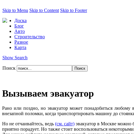
Skip to Menu
Skip to Content
Skip to Footer
Доска
Блог
Авто
Строительство
Разное
Карта
Show Search
Поиск
Вызываем эвакуатор
Рано или поздно, но эвакуатор может понадобиться любому 
внезапной поломки, когда транспортировать машину до стоянк
Но не отчаивайтесь, ведь
(см. сайт)
эвакуатор в Москве можно б
приятно порадует. Но также стоит воспользоваться некоторым