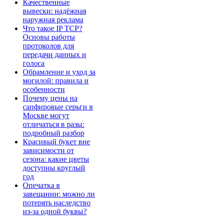
Качественные
вывески: надёжная
наружная реклама
Что такое IP TCP?
Основы работы
протоколов для
передачи данных и
голоса
Обрамление и уход за
могилой: правила и
особенности
Почему цены на
сапфировые серьги в
Москве могут
отличаться в разы:
подробный разбор
Красивый букет вне
зависимости от
сезона: какие цветы
доступны круглый
год
Опечатка в
завещании: можно ли
потерять наследство
из-за одной буквы?