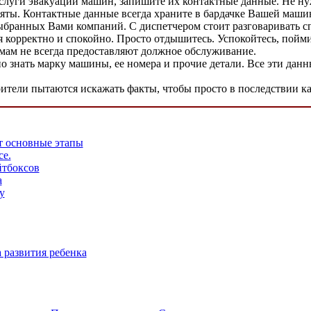
услуги эвакуации машин, запишите их контактные данные. Не ну
няты. Контактные данные всегда храните в бардачке Вашей маши
выбранных Вами компаний. С диспетчером стоит разговаривать сп
бя корректно и спокойно. Просто отдышитесь. Успокойтесь, пойм
хамам не всегда предоставляют должное обслуживание.
но знать марку машины, ее номера и прочие детали. Все эти да
ители пытаются искажать факты, чтобы просто в последствии ка
т основные этапы
се.
йтбоксов
а
у
 развития ребенка