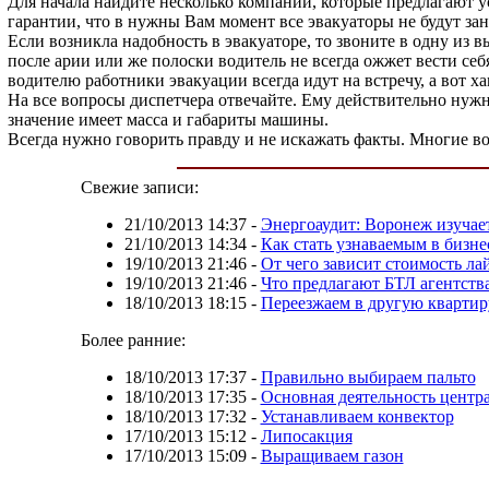
Для начала найдите несколько компаний, которые предлагают 
гарантии, что в нужны Вам момент все эвакуаторы не будут за
Если возникла надобность в эвакуаторе, то звоните в одну из 
после арии или же полоски водитель не всегда ожжет вести се
водителю работники эвакуации всегда идут на встречу, а вот 
На все вопросы диспетчера отвечайте. Ему действительно нуж
значение имеет масса и габариты машины.
Всегда нужно говорить правду и не искажать факты. Многие во
Свежие записи:
21/10/2013 14:37
-
Энергоаудит: Воронеж изучае
21/10/2013 14:34
-
Как стать узнаваемым в бизне
19/10/2013 21:46
-
От чего зависит стоимость ла
19/10/2013 21:46
-
Что предлагают БТЛ агентств
18/10/2013 18:15
-
Переезжаем в другую квартир
Более ранние:
18/10/2013 17:37
-
Правильно выбираем пальто
18/10/2013 17:35
-
Основная деятельность центра
18/10/2013 17:32
-
Устанавливаем конвектор
17/10/2013 15:12
-
Липосакция
17/10/2013 15:09
-
Выращиваем газон