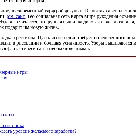
ается целая история.
инку в современный гардероб девушки. Вышитая картина станов
ти.
(см. сайт)
Гео-социальная сеть Карта Мира рукоделия объедин
 Издавна считается, что ручная вышивка дорогая и эксклюзивная
ок подарит им новую жизнь.
адка крестиком. Пусть исполнение требует определенного опыта
 навыки в рисовании и большая усидчивость. Узоры вышиваются
ются фантастическими и необыкновенными.
аузерные игры
скве
палатки
го позвонка
казать уровень желаемого заработка?