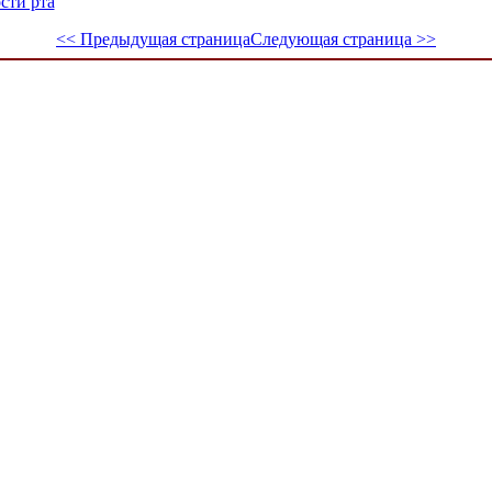
сти рта
<< Предыдущая страница
Следующая страница >>