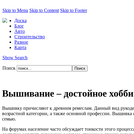
Skip to Menu
Skip to Content
Skip to Footer
Доска
Блог
Авто
Строительство
Разное
Карта
Show Search
Поиск
Вышивание – достойное хобби
Вышивку причисляют к древним ремеслам. Данный вид рукодел
возрастной категории, а также основной профессии. Вышивка с
семью.
На форумах население часто обсуждает тонкости этого процес