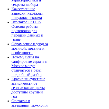
характеристики и
секреты выбора
Качественные
вывески: надёжная
наружная реклама
Что такое IP TCP?
Основы работы
протоколов для
передачи данных и
голоса
Обрамление и уход за
могилой: правила и
особенности
Почему цены на
сапфировые серьги в
Москве могут
отличаться в разы:
подробный разбор
Красивый букет вне
зависимости от
сезона: какие цветы
доступны круглый
год
Опечатка в
завещании: можно ли