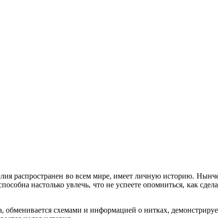
ия распространен во всем мире, имеет личную историю. Нынч
пособна настолько увлечь, что не успеете опомниться, как сдел
са, обменивается схемами и информацией о нитках, демонстриру