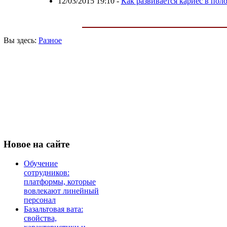
12/03/2015 19:10
-
Как развивается кариес в поло
Вы здесь:
Разное
Новое
на сайте
Обучение
сотрудников:
платформы, которые
вовлекают линейный
персонал
Базальтовая вата:
свойства,