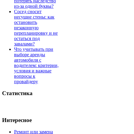
потерять наследство
из-за одной буквы?
Сосед сносит
несущие стены: как
остановить
незаконную
перепланировку и не
остаться под
завалами?
Что учитывать при
выборе аренды
автомобиля с
водителем: критерии,
условия и важные
вопросы к
провайдеру
Статистика
Интересное
Ремонт или замена