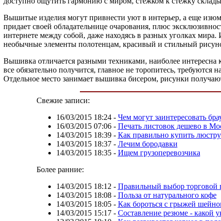
доступно ощутить гармонию с миром, стежком к стежку складыв
Вышитые изделия могут привнести уют в интерьер, а еще изюм
придает своей обладательнице очарования, плюс эксклюзивнос
интернете между собой, даже находясь в разных уголках мира.
необычные элементы полотенцам, красивый и стильный рисун
Вышивка отличается разными техниками, наиболее интересна кл
все обязательно получится, главное не торопитесь, требуются
Отдельное место занимает вышивка бисером, рисунки получа
Свежие записи:
16/03/2015 18:24
-
Чем могут заинтересовать бр
16/03/2015 07:06
-
Печать листовок дешево в Мо
14/03/2015 18:39
-
Как правильно купить люстру
14/03/2015 18:37
-
Лечим бородавки
14/03/2015 18:35
-
Ищем грузоперевозчика
Более ранние:
14/03/2015 18:12
-
Правильный выбор торговой 
14/03/2015 18:08
-
Польза от натурального кофе
14/03/2015 18:05
-
Как бороться с грыжей шейно
14/03/2015 15:17
-
Составление резюме - какой у