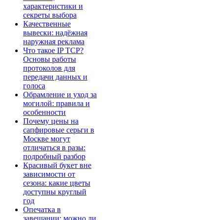
характеристики и
секреты выбора
Качественные
вывески: надёжная
наружная реклама
Что такое IP TCP?
Основы работы
протоколов для
передачи данных и
голоса
Обрамление и уход за
могилой: правила и
особенности
Почему цены на
сапфировые серьги в
Москве могут
отличаться в разы:
подробный разбор
Красивый букет вне
зависимости от
сезона: какие цветы
доступны круглый
год
Опечатка в
завещании: можно ли