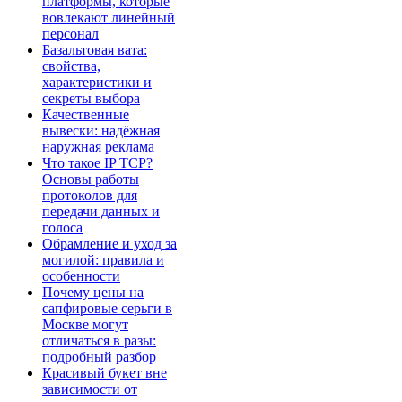
платформы, которые
вовлекают линейный
персонал
Базальтовая вата:
свойства,
характеристики и
секреты выбора
Качественные
вывески: надёжная
наружная реклама
Что такое IP TCP?
Основы работы
протоколов для
передачи данных и
голоса
Обрамление и уход за
могилой: правила и
особенности
Почему цены на
сапфировые серьги в
Москве могут
отличаться в разы:
подробный разбор
Красивый букет вне
зависимости от