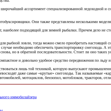
дства.
широчайший ассортимент специализированной ледоходной и снег
отобуксировщики. Они также представлены несколькими моделям
т, наиболее подходящий для зимней рыбалки. Причем дело не ст
ля рыбной ловли, тогда можно смело приобретать настоящий сне
случае необходимо обеспечить транспортировку снегохода. А это 
ё снова, но в обратной последовательности. Стоит ли оно таких 
омпактное и довольно удобное средство передвижения по льду и
ствоваться лишь той техникой, которую выпускают промышленны
ревосходят даже самые «крутые» снегоходы. Так называемые «кар
томобилей, мотоциклов, бензопил, мотоблоков, тракторов, отли
ьного иммобилайзера
пы