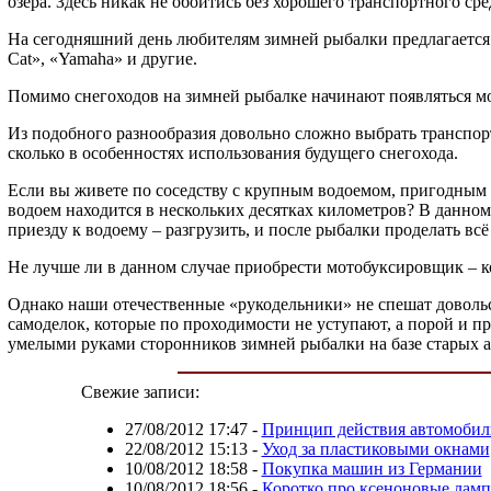
озера. Здесь никак не обойтись без хорошего транспортного сре
На сегодняшний день любителям зимней рыбалки предлагается 
Cat», «Yamaha» и другие.
Помимо снегоходов на зимней рыбалке начинают появляться м
Из подобного разнообразия довольно сложно выбрать транспор
сколько в особенностях использования будущего снегохода.
Если вы живете по соседству с крупным водоемом, пригодным д
водоем находится в нескольких десятках километров? В данном 
приезду к водоему – разгрузить, и после рыбалки проделать вс
Не лучше ли в данном случае приобрести мотобуксировщик – к
Однако наши отечественные «рукодельники» не спешат доволь
самоделок, которые по проходимости не уступают, а порой и п
умелыми руками сторонников зимней рыбалки на базе старых ав
Свежие записи:
27/08/2012 17:47
-
Принцип действия автомобил
22/08/2012 15:13
-
Уход за пластиковыми окнами
10/08/2012 18:58
-
Покупка машин из Германии
10/08/2012 18:56
-
Коротко про ксеноновые лам