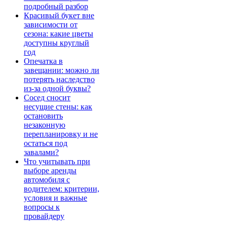
подробный разбор
Красивый букет вне
зависимости от
сезона: какие цветы
доступны круглый
год
Опечатка в
завещании: можно ли
потерять наследство
из-за одной буквы?
Сосед сносит
несущие стены: как
остановить
незаконную
перепланировку и не
остаться под
завалами?
Что учитывать при
выборе аренды
автомобиля с
водителем: критерии,
условия и важные
вопросы к
провайдеру