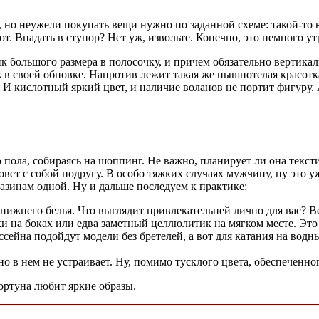
, но неужели покупать вещи нужно по заданной схеме: такой-то 
. Впадать в ступор? Нет уж, извольте. Конечно, это немного ут
большого размера в полосочку, и причем обязательно вертикал
ж в своей обновке. Напротив лежит такая же пышнотелая красотк
 И кислотный яркий цвет, и наличие воланов не портит фигуру.
 пола, собираясь на шоппинг. Не важно, планирует ли она текс
вет с собой подругу. В особо тяжких случаях мужчину, ну это у
газинам одной. Ну и дальше последуем к практике:
нижнего белья. Что выглядит привлекательней лично для вас? Ве
ки на боках или едва заметный целлюлитик на мягком месте. Это
ссейна подойдут модели без бретелей, а вот для катания на во
но в нем не устраивает. Ну, помимо тусклого цвета, обеспеченн
ортуна любит яркие образы.