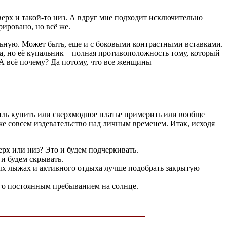
верх и такой-то низ. А вдруг мне подходит исключительно
рировано, но всё же.
ьную. Может быть, еще и с боковыми контрастными вставками.
а, но её купальник – полная противоположность тому, который
 А всё почему? Да потому, что все женщины
тиль купить или сверхмодное платье примерить или вообще
же совсем издевательство над личным временем. Итак, исходя
рх или низ? Это и будем подчеркивать.
 и будем скрывать.
дных лыжах и активного отдыха лучше подобрать закрытую
ого постоянным пребыванием на солнце.