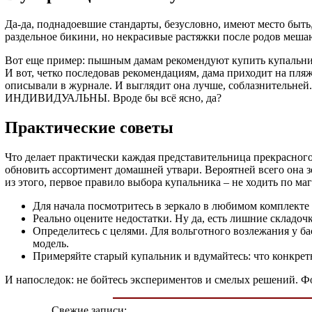
Да-да, поднадоевшие стандарты, безусловно, имеют место быть
раздельное бикини, но некрасивые растяжки после родов мешают
Вот еще пример: пышным дамам рекомендуют купить купальник 
И вот, четко последовав рекомендациям, дама приходит на пля
описывали в журнале. И выглядит она лучше, соблазнительней.
ИНДИВИДУАЛЬНЫ. Вроде бы всё ясно, да?
Практические советы
Что делает практически каждая представительница прекрасного
обновить ассортимент домашней утвари. Вероятней всего она зо
из этого, первое правило выбора купальника – не ходить по ма
Для начала посмотритесь в зеркало в любимом комплекте 
Реально оцените недостатки. Ну да, есть лишние складоч
Определитесь с целями. Для вольготного возлежания у ба
модель.
Примеряйте старый купальник и вдумайтесь: что конкрет
И напоследок: не бойтесь экспериментов и смелых решений. Ф
Свежие записи: