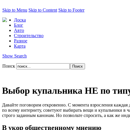
Skip to Menu
Skip to Content
Skip to Footer
Доска
Блог
Авто
Строительство
Разное
Карта
Show Search
Поиск
Выбор купальника НЕ по типу
Давайте поговорим откровенно. С момента взросления каждая 
по всему интернету, советуют выбирать вещи и купальники в ч
строго заданным канонам. Но позвольте спросить, а как же ин
В укор общественному мнению