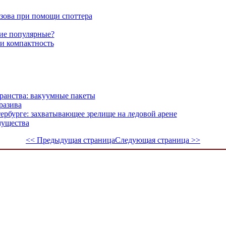
зова при помощи споттера
ие популярные?
 и компактность
ранства: вакуумные пакеты
разива
ербурге: захватывающее зрелище на ледовой арене
мущества
<< Предыдущая страница
Следующая страница >>