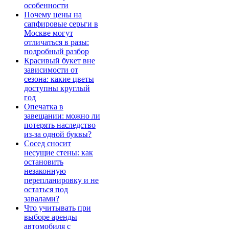
особенности
Почему цены на
сапфировые серьги в
Москве могут
отличаться в разы:
подробный разбор
Красивый букет вне
зависимости от
сезона: какие цветы
доступны круглый
год
Опечатка в
завещании: можно ли
потерять наследство
из-за одной буквы?
Сосед сносит
несущие стены: как
остановить
незаконную
перепланировку и не
остаться под
завалами?
Что учитывать при
выборе аренды
автомобиля с