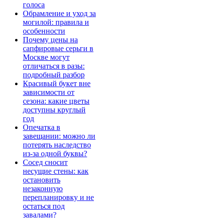
голоса
Обрамление и уход за
могилой: правила и
особенности
Почему цены на
сапфировые серьги в
Москве могут
отличаться в разы:
подробный разбор
Красивый букет вне
зависимости от
сезона: какие цветы
доступны круглый
год
Опечатка в
завещании: можно ли
потерять наследство
из-за одной буквы?
Сосед сносит
несущие стены: как
остановить
незаконную
перепланировку и не
остаться под
завалами?