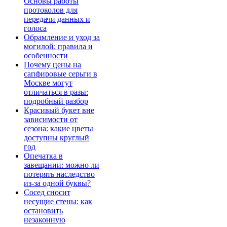
Основы работы
протоколов для
передачи данных и
голоса
Обрамление и уход за
могилой: правила и
особенности
Почему цены на
сапфировые серьги в
Москве могут
отличаться в разы:
подробный разбор
Красивый букет вне
зависимости от
сезона: какие цветы
доступны круглый
год
Опечатка в
завещании: можно ли
потерять наследство
из-за одной буквы?
Сосед сносит
несущие стены: как
остановить
незаконную