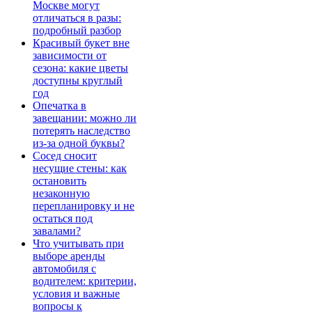
Москве могут
отличаться в разы:
подробный разбор
Красивый букет вне
зависимости от
сезона: какие цветы
доступны круглый
год
Опечатка в
завещании: можно ли
потерять наследство
из-за одной буквы?
Сосед сносит
несущие стены: как
остановить
незаконную
перепланировку и не
остаться под
завалами?
Что учитывать при
выборе аренды
автомобиля с
водителем: критерии,
условия и важные
вопросы к