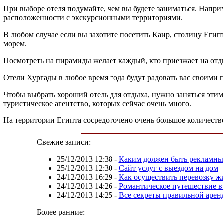
При выборе отеля подумайте, чем вы будете заниматься. Наприм
расположенности с экскурсионными территориями.
В любом случае если вы захотите посетить Каир, столицу Египт
морем.
Посмотреть на пирамиды желает каждый, кто приезжает на отдых
Отели Хургады в любое время года будут радовать вас своими 
Чтобы выбрать хороший отель для отдыха, нужно заняться этим
туристическое агентство, которых сейчас очень много.
На территории Египта сосредоточено очень большое количество
Свежие записи:
25/12/2013 12:38
-
Каким должен быть рекламны
25/12/2013 12:30
-
Сайт услуг с выездом на дом
24/12/2013 16:29
-
Как осуществить перевозку ж
24/12/2013 14:26
-
Романтическое путешествие в
24/12/2013 14:25
-
Все секреты правильной арен
Более ранние: