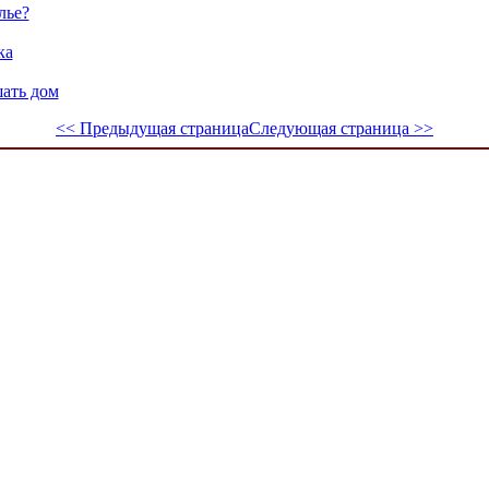
лье?
ка
ать дом
<< Предыдущая страница
Следующая страница >>