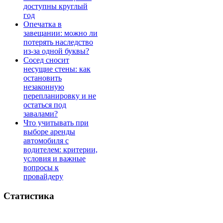
доступны круглый
год
Опечатка в
завещании: можно ли
потерять наследство
из-за одной буквы?
Сосед сносит
несущие стены: как
остановить
незаконную
перепланировку и не
остаться под
завалами?
Что учитывать при
выборе аренды
автомобиля с
водителем: критерии,
условия и важные
вопросы к
провайдеру
Статистика