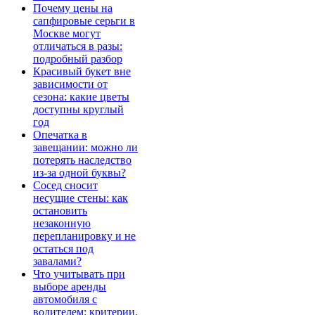
Почему цены на
сапфировые серьги в
Москве могут
отличаться в разы:
подробный разбор
Красивый букет вне
зависимости от
сезона: какие цветы
доступны круглый
год
Опечатка в
завещании: можно ли
потерять наследство
из-за одной буквы?
Сосед сносит
несущие стены: как
остановить
незаконную
перепланировку и не
остаться под
завалами?
Что учитывать при
выборе аренды
автомобиля с
водителем: критерии,