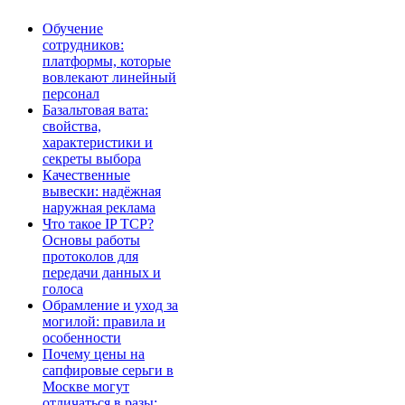
Обучение
сотрудников:
платформы, которые
вовлекают линейный
персонал
Базальтовая вата:
свойства,
характеристики и
секреты выбора
Качественные
вывески: надёжная
наружная реклама
Что такое IP TCP?
Основы работы
протоколов для
передачи данных и
голоса
Обрамление и уход за
могилой: правила и
особенности
Почему цены на
сапфировые серьги в
Москве могут
отличаться в разы: