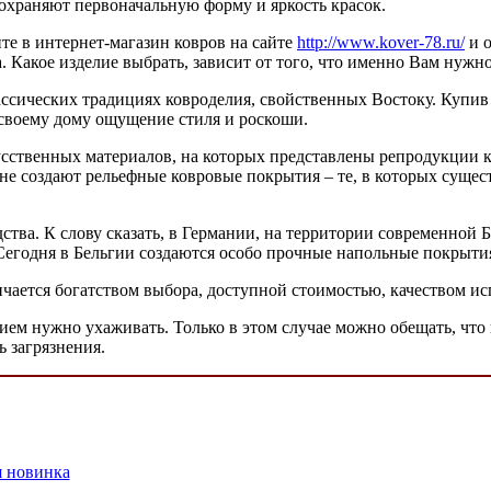
сохраняют первоначальную форму и яркость красок.
те в интернет-магазин ковров на сайте
http://www.kover-78.ru/
и о
. Какое изделие выбрать, зависит от того, что именно Вам нужн
ассических традициях ковроделия, свойственных Востоку. Куп
 своему дому ощущение стиля и роскоши.
усственных материалов, на которых представлены репродукции 
не создают рельефные ковровые покрытия – те, в которых сущест
тва. К слову сказать, в Германии, на территории современной 
егодня в Бельгии создаются особо прочные напольные покрытия
чается богатством выбора, доступной стоимостью, качеством ис
ем нужно ухаживать. Только в этом случае можно обещать, что 
 загрязнения.
я новинка