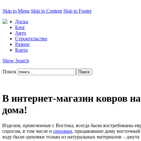
Skip to Menu
Skip to Content
Skip to Footer
Доска
Блог
Авто
Строительство
Разное
Карта
Show Search
Поиск
В интернет-магазин ковров на
дома!
Изделия, привезенные с Востока, всегда были востребованы е
спросом, в том числе и
циновки
, придававшие дому восточный 
ходу были циновки только из натуральных материалов – джута 