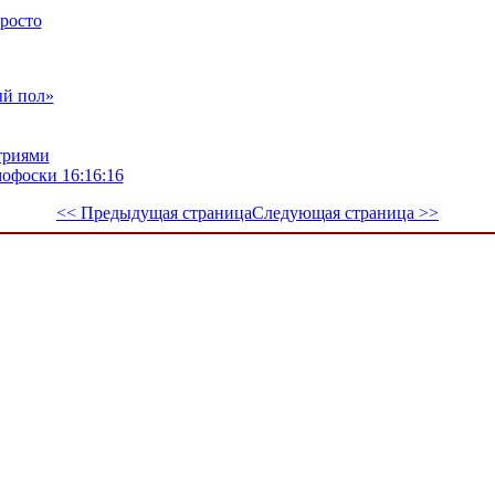
просто
ый пол»
триями
офоски 16:16:16
<< Предыдущая страница
Следующая страница >>