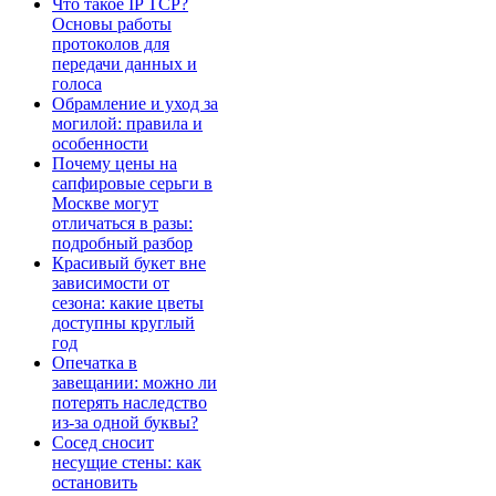
Что такое IP TCP?
Основы работы
протоколов для
передачи данных и
голоса
Обрамление и уход за
могилой: правила и
особенности
Почему цены на
сапфировые серьги в
Москве могут
отличаться в разы:
подробный разбор
Красивый букет вне
зависимости от
сезона: какие цветы
доступны круглый
год
Опечатка в
завещании: можно ли
потерять наследство
из-за одной буквы?
Сосед сносит
несущие стены: как
остановить