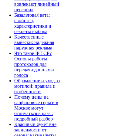
вовлекают линейный
персонал
Базальтовая вата:
свойства,
характеристики и
секреты выбора
Качественные
вывески: надёжная
наружная реклама
Что такое IP TCP?
Основы работы
протоколов для
передачи данных и
голоса
Обрамление и уход за
могилой: правила и
особенности
Почему цены на
сапфировые серьги в
Москве могут
отличаться в разы:
подробный разбор
Красивый букет вне
зависимости от
сезона: какие цветы