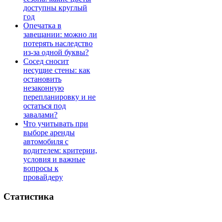
доступны круглый
год
Опечатка в
завещании: можно ли
потерять наследство
из-за одной буквы?
Сосед сносит
несущие стены: как
остановить
незаконную
перепланировку и не
остаться под
завалами?
Что учитывать при
выборе аренды
автомобиля с
водителем: критерии,
условия и важные
вопросы к
провайдеру
Статистика