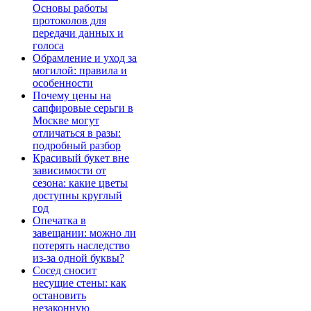
Основы работы
протоколов для
передачи данных и
голоса
Обрамление и уход за
могилой: правила и
особенности
Почему цены на
сапфировые серьги в
Москве могут
отличаться в разы:
подробный разбор
Красивый букет вне
зависимости от
сезона: какие цветы
доступны круглый
год
Опечатка в
завещании: можно ли
потерять наследство
из-за одной буквы?
Сосед сносит
несущие стены: как
остановить
незаконную