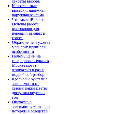
секреты выбора
Качественные
вывески: надёжная
наружная реклама
Что такое IP TCP?
Основы работы
протоколов для
передачи данных и
голоса
Обрамление и уход за
могилой: правила и
особенности
Почему цены на
сапфировые серьги в
Москве могут
отличаться в разы:
подробный разбор
Красивый букет вне
зависимости от
сезона: какие цветы
доступны круглый
год
Опечатка в
завещании: можно ли
потерять наследство