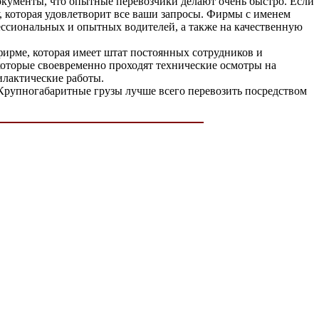
окументы, что опытные перевозчики делают очень быстро. Если
, которая удовлетворит все ваши запросы. Фирмы с именем
офессиональных и опытных водителей, а также на качественную
 фирме, которая имеет штат постоянных сотрудников и
которые своевременно проходят технические осмотры на
илактические работы.
 Крупногабаритные грузы лучше всего перевозить посредством