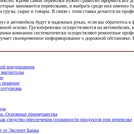
плексно. Кроме самой перевозки нужно грамотно оформить все д
оторые занимаются перевозками, и выбрать среди них именно ту
ши грузы, сырье и товары. В связи с этим ставка делается на пр
руз и автомобиль будут в надежных руках, если вы обратитесь к
нной основе. Грузоперевозки осуществляются на автомобилях, 
рудники компании систематически осуществляют ремонтные проф
получает своевременное информирование о дорожной обстановке.
кий внедорожник
 магнитолы
ве
х решение
втотуризма
рда
и. Основные преимущества
ак средство обеспечения сохранности продуктов при перевозке
 от Эксперт Банка