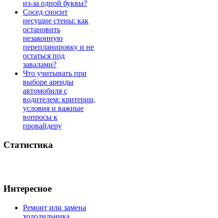
из-за одной буквы?
Сосед сносит
несущие стены: как
остановить
незаконную
перепланировку и не
остаться под
завалами?
Что учитывать при
выборе аренды
автомобиля с
водителем: критерии,
условия и важные
вопросы к
провайдеру
Статистика
Интересное
Ремонт или замена
холодильника