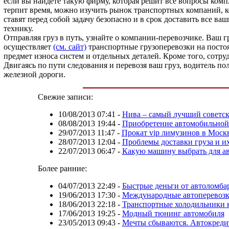
если вы найдете такую фирму, которая решит все вопросы ком
терпит время, можно изучить рынок транспортных компаний, к
ставят перед собой задачу безопасно и в срок доставить все ва
технику.
Отправляя груз в путь, узнайте о компании-перевозчике. Ваш г
осуществляет
(см. сайт)
транспортные грузоперевозки на постоя
предмет износа систем и отдельных деталей. Кроме того, сот
Двигаясь по пути следования и перевозя ваш груз, водитель 
железной дороги.
Свежие записи:
10/08/2013 07:41
-
Нива – самый лучший советс
08/08/2013 19:44
-
Приобретение автомобильной
29/07/2013 11:47
-
Прокат vip лимузинов в Моск
28/07/2013 12:04
-
Проблемы доставки груза и и
22/07/2013 06:47
-
Какую машину выбрать для а
Более ранние:
04/07/2013 22:49
-
Быстрые деньги от автоломба
19/06/2013 17:30
-
Международные автоперевозк
18/06/2013 22:18
-
Транспортные холодильники к
17/06/2013 19:25
-
Модный тюнинг автомобиля
23/05/2013 09:43
-
Мечты сбываются. Автокредит