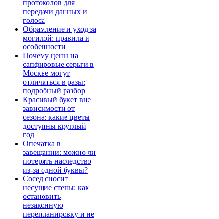
протоколов для
передачи данных и
голоса
Обрамление и уход за
могилой: правила и
особенности
Почему цены на
сапфировые серьги в
Москве могут
отличаться в разы:
подробный разбор
Красивый букет вне
зависимости от
сезона: какие цветы
доступны круглый
год
Опечатка в
завещании: можно ли
потерять наследство
из-за одной буквы?
Сосед сносит
несущие стены: как
остановить
незаконную
перепланировку и не