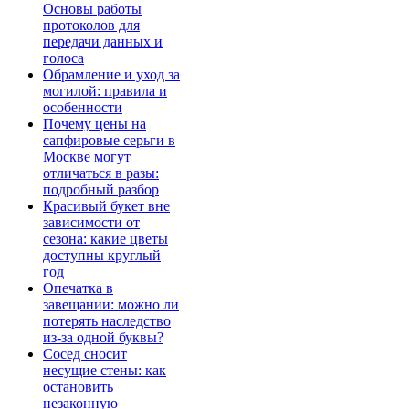
Основы работы
протоколов для
передачи данных и
голоса
Обрамление и уход за
могилой: правила и
особенности
Почему цены на
сапфировые серьги в
Москве могут
отличаться в разы:
подробный разбор
Красивый букет вне
зависимости от
сезона: какие цветы
доступны круглый
год
Опечатка в
завещании: можно ли
потерять наследство
из-за одной буквы?
Сосед сносит
несущие стены: как
остановить
незаконную