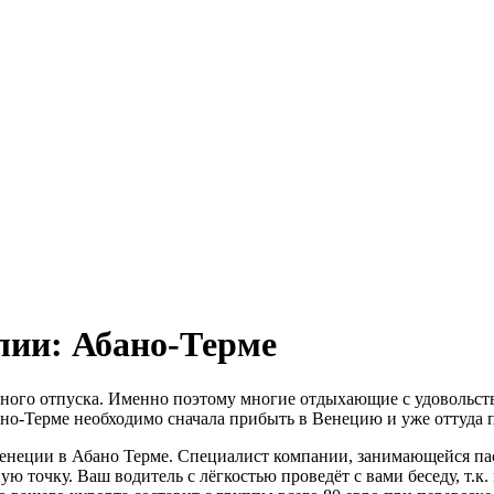
лии: Абано-Терме
нного отпуска. Именно поэтому многие отдыхающие с удовольст
но-Терме необходимо сначала прибыть в Венецию и уже оттуда п
 Венеции в Абано Терме. Специалист компании, занимающейся п
ю точку. Ваш водитель с лёгкостью проведёт с вами беседу, т.к.