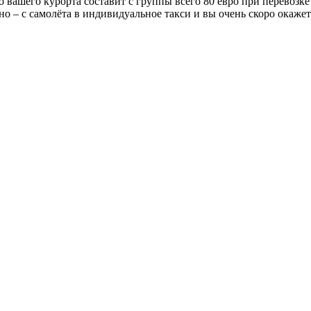
вашего курорта составит с группы всего 80 евро при перевозке 1-
бно – с самолёта в индивидуальное такси и вы очень скоро окаже