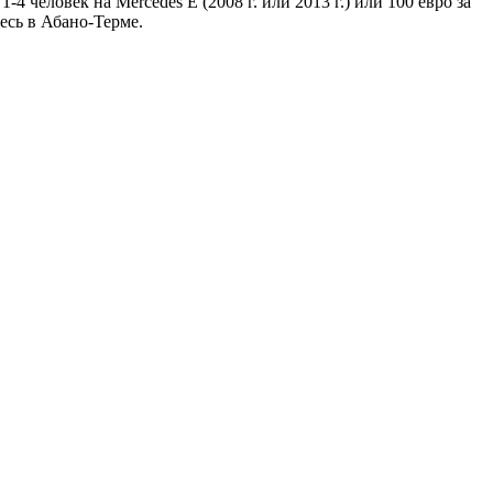
4 человек на Mercedes E (2008 г. или 2013 г.) или 100 евро за
тесь в Абано-Терме.