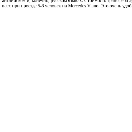
английском и, конечно, русском языках. Стоимость трансфера до 
всех при проезде 5-8 человек на Mercedes Viano. Это очень удо