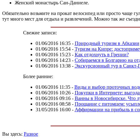
Женский монастырь Сан-Даниеле.
Обязательно возьмите на прокат велосипед или просто чаще гу
тут много мест для отдыха и развлечений. Можно так же съезд
Свежие записи:
01/06/2016 16:35
-
Природный туризм в Абхазии
01/06/2016 15:54
-
Туризм на Кипре: достоприме
01/06/2016 15:23
-
Как отдохнуть в Греции?
01/06/2016 14:23
-
Собираемся в Болгарию на от
01/06/2016 13:38
-
Экскурсионный тур в Санкт-
Более ранние:
01/06/2016 11:35
-
Виды и выбор проточных вод
01/06/2016 10:26
-
Покупки в Интернете: выгода
01/06/2016 09:16
-
Ванны в Новосибирске. Что лу
01/06/2016 08:58
-
Прощание с питомцем: усыпл
31/05/2016 16:00
-
Аффирмации на прибыль в со
Вы здесь:
Разное