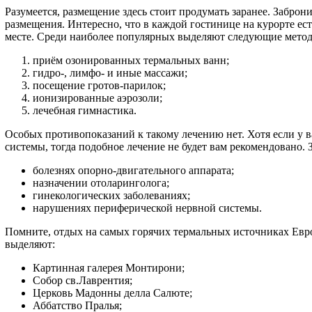
Разумеется, размещение здесь стоит продумать заранее. Забро
размещения. Интересно, что в каждой гостинице на курорте ес
месте. Среди наиболее популярных выделяют следующие метод
приём озонированных термальных ванн;
гидро-, лимфо- и иные массажи;
посещение гротов-парилок;
ионизированные аэрозоли;
лечебная гимнастика.
Особых противопоказаний к такому лечению нет. Хотя если у 
системы, тогда подобное лечение не будет вам рекомендовано. 
болезнях опорно-двигательного аппарата;
назначении отоларинголога;
гинекологических заболеваниях;
нарушениях периферической нервной системы.
Помните, отдых на самых горячих термальных источниках Евр
выделяют:
Картинная галерея Монтирони;
Собор св.Лаврентия;
Церковь Мадонны делла Салюте;
Аббатство Пралья;