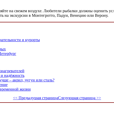
ляйте на свежем воздухе. Любители рыбалки должны оценить усл
ить на экскурсии в Монтегротто, Падуи, Венецию или Верону.
чательности и курорты
дых
Петербург
онагревателей
 и надёжность
чше – акрил, чугун или сталь?
ение
временной жизни
<< Предыдущая страница
Следующая страница >>