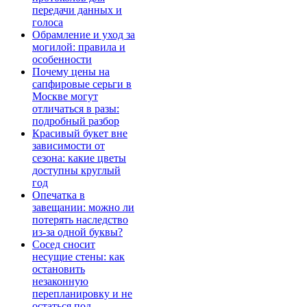
передачи данных и
голоса
Обрамление и уход за
могилой: правила и
особенности
Почему цены на
сапфировые серьги в
Москве могут
отличаться в разы:
подробный разбор
Красивый букет вне
зависимости от
сезона: какие цветы
доступны круглый
год
Опечатка в
завещании: можно ли
потерять наследство
из-за одной буквы?
Сосед сносит
несущие стены: как
остановить
незаконную
перепланировку и не
остаться под