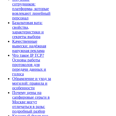
сотрудников:
платформы, которые
вовлекают линейный
персонал
Базальтовая вата:
свойства,
характеристики и
секреты выбора
Качественные
вывески: надёжная
наружная реклама
Что такое IP TCP?
Основы работы
протоколов для
передачи данных и
голоса
Обрамление и уход за
могилой: правила и
особенности
Почему цены на
сапфировые серьги в
Москве могут
отличаться в разы:
подробный разбор
Красивый букет вне