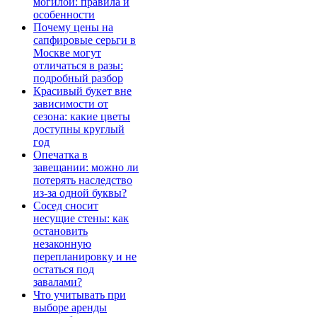
могилой: правила и
особенности
Почему цены на
сапфировые серьги в
Москве могут
отличаться в разы:
подробный разбор
Красивый букет вне
зависимости от
сезона: какие цветы
доступны круглый
год
Опечатка в
завещании: можно ли
потерять наследство
из-за одной буквы?
Сосед сносит
несущие стены: как
остановить
незаконную
перепланировку и не
остаться под
завалами?
Что учитывать при
выборе аренды