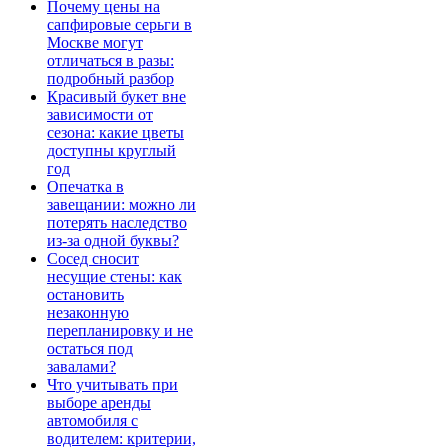
Почему цены на
сапфировые серьги в
Москве могут
отличаться в разы:
подробный разбор
Красивый букет вне
зависимости от
сезона: какие цветы
доступны круглый
год
Опечатка в
завещании: можно ли
потерять наследство
из-за одной буквы?
Сосед сносит
несущие стены: как
остановить
незаконную
перепланировку и не
остаться под
завалами?
Что учитывать при
выборе аренды
автомобиля с
водителем: критерии,