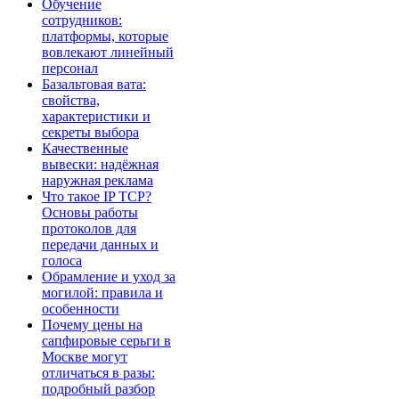
Обучение
сотрудников:
платформы, которые
вовлекают линейный
персонал
Базальтовая вата:
свойства,
характеристики и
секреты выбора
Качественные
вывески: надёжная
наружная реклама
Что такое IP TCP?
Основы работы
протоколов для
передачи данных и
голоса
Обрамление и уход за
могилой: правила и
особенности
Почему цены на
сапфировые серьги в
Москве могут
отличаться в разы:
подробный разбор