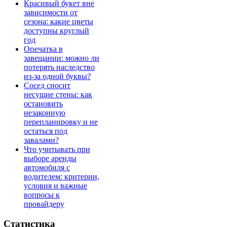
Красивый букет вне
зависимости от
сезона: какие цветы
доступны круглый
год
Опечатка в
завещании: можно ли
потерять наследство
из-за одной буквы?
Сосед сносит
несущие стены: как
остановить
незаконную
перепланировку и не
остаться под
завалами?
Что учитывать при
выборе аренды
автомобиля с
водителем: критерии,
условия и важные
вопросы к
провайдеру
Статистика