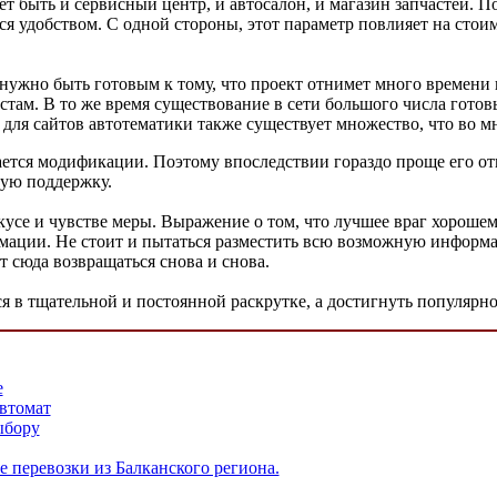
т быть и сервисный центр, и автосалон, и магазин запчастей. П
я удобством. С одной стороны, этот параметр повлияет на стоимо
нужно быть готовым к тому, что проект отнимет много времени
истам. В то же время существование в сети большого числа гото
для сайтов автотематики также существует множество, что во м
ется модификации. Поэтому впоследствии гораздо проще его отк
щую поддержку.
вкусе и чувстве меры. Выражение о том, что лучшее враг хорош
мации. Не стоит и пытаться разместить всю возможную информа
 сюда возвращаться снова и снова.
я в тщательной и постоянной раскрутке, а достигнуть популярнос
е
втомат
ыбору
перевозки из Балканского региона.