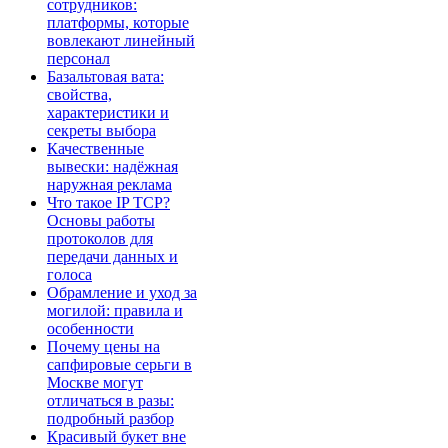
сотрудников:
платформы, которые
вовлекают линейный
персонал
Базальтовая вата:
свойства,
характеристики и
секреты выбора
Качественные
вывески: надёжная
наружная реклама
Что такое IP TCP?
Основы работы
протоколов для
передачи данных и
голоса
Обрамление и уход за
могилой: правила и
особенности
Почему цены на
сапфировые серьги в
Москве могут
отличаться в разы:
подробный разбор
Красивый букет вне