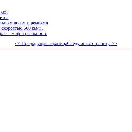
вью?
етра
альным весом и ремнями
скоростью 500 км/ч .
рав – миф и реальность
<< Предыдущая страница
Следующая страница >>