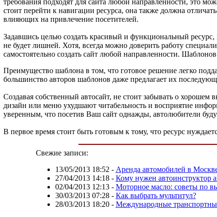
требования подходят для сайта любой направленности, это може
стоит перейти к навигации ресурса, она также должна отличатьс
влияющих на привлечение посетителей.
Задавшись целью создать красивый и функциональный ресурс, 
не будет лишней. Хотя, всегда можно доверить работу специал
самостоятельно создать сайт любой направленности. Шаблонов 
Преимущество шаблона в том, что готовое решение легко подда
большинство авторов шаблонов даже предлагает их последую
Создавая собственный автосайт, не стоит забывать о хорошем 
дизайн или меню ухудшают читабельность и восприятие инфор
уверенным, что посетив Ваш сайт однажды, автолюбители будут
В первое время стоит быть готовым к тому, что ресурс нуждаетс
Свежие записи:
13/05/2013 18:52
-
Аренда автомобилей в Москв
27/04/2013 14:18
-
Кому нужен автоинструктор а
02/04/2013 12:13
-
Моторное масло: советы по в
30/03/2013 07:28
-
Как выбрать мультитул?
28/03/2013 18:20
-
Международные транспортные 