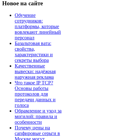
Новое
на сайте
Обучение
сотрудников:
платформы, которые
вовлекают линейный
персонал
Базальтовая вата:
свойства,
характеристики и
секреты выбора
Качественные
вывески: надёжная
наружная реклама
Что такое IP TCP?
Основы работы
протоколов для
передачи данных и
голоса
Обрамление и уход за
могилой: правила и
особенности
Почему цены на
сапфировые серьги в
Москве могут