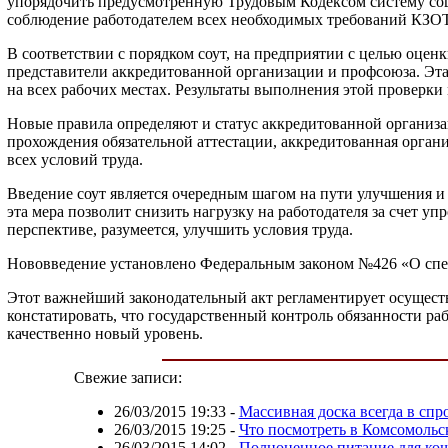
упорядочить предусмотренную Трудовым Кодексом систему соцга
соблюдение работодателем всех необходимых требований КЗОТ
В соответствии с порядком соут, на предприятии с целью оценк
представители аккредитованной организации и профсоюза. Эта 
на всех рабочих местах. Результаты выполнения этой проверки
Новые правила определяют и статус аккредитованной организа
прохождения обязательной аттестации, аккредитованная органи
всех условий труда.
Введение соут является очередным шагом на пути улучшения и
эта мера позволит снизить нагрузку на работодателя за счет 
перспективе, разумеется, улучшить условия труда.
Нововведение установлено Федеральным законом №426 «О спец
Этот важнейший законодательный акт регламентирует осуществ
констатировать, что государственный контроль обязанности ра
качественно новый уровень.
Свежие записи:
26/03/2015 19:33
-
Массивная доска всегда в спр
26/03/2015 19:25
-
Что посмотреть в Комсомольс
26/03/2015 14:02
-
Полноценное питание для ко