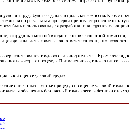
рантий и льгот. Кроме того, система штрафов за нарушения тру
.
и условий труда будет создана специальная комиссия. Кроме пре
комиссия по результатам проверки принимает решение о статусе
 могут быть использованы для разработки и внедрения мероприя
ции, сотрудники которой входят в состав экспертной комиссии,
зация должна застраховать свою ответственность, что позволит
 совершенствования трудового законодательства. Кроме очевидн
упрощения некоторых процедур. Применение соут позволит согла
иальной оценке условий труда».
ление описанных в статье процедур по оценке условий труда, п
ботодателя обеспечить безопасный труд своего работника с выхо
осе
ке?
шек