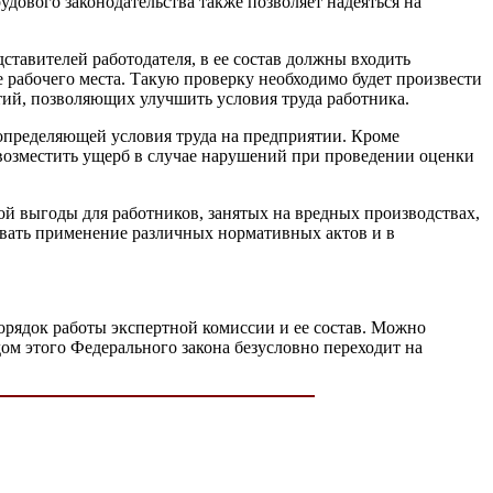
дового законодательства также позволяет надеяться на
дставителей работодателя, в ее состав должны входить
 рабочего места. Такую проверку необходимо будет произвести
тий, позволяющих улучшить условия труда работника.
 определяющей условия труда на предприятии. Кроме
 возместить ущерб в случае нарушений при проведении оценки
ой выгоды для работников, занятых на вредных производствах,
совать применение различных нормативных актов и в
орядок работы экспертной комиссии и ее состав. Можно
дом этого Федерального закона безусловно переходит на