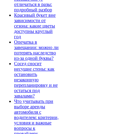
отличаться в разы:
подробный разбор
Красивый букет вне
зависимости от
сезона: какие цветы
доступны круглый
год
Опечатка в
завещании: можно ли
потерять наследство
из-за одной буквы?
Сосед сносит
несущие стены: как
остановить
незаконную
перепланировку и не
остаться под
завалами?
Что учитывать при
выборе аренды
автомобиля с
водителем: критерии,
условия и важные
вопросы к
провайдеру