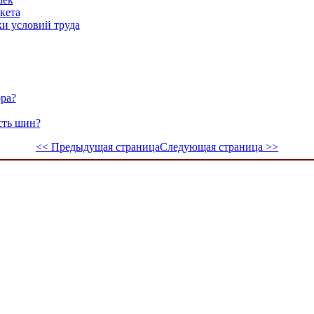
кета
и условий труда
ора?
сть шин?
<< Предыдущая страница
Следующая страница >>