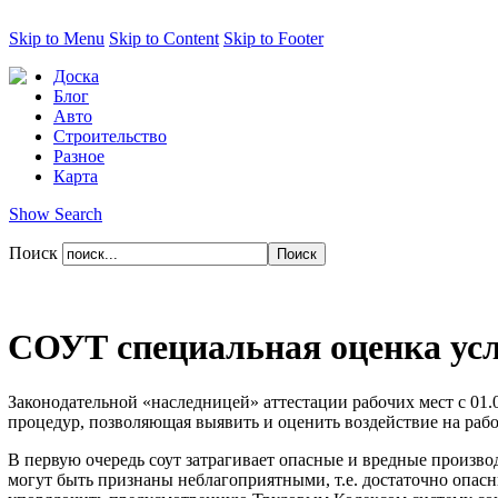
Skip to Menu
Skip to Content
Skip to Footer
Доска
Блог
Авто
Строительство
Разное
Карта
Show Search
Поиск
СОУТ специальная оценка усл
Законодательной «наследницей» аттестации рабочих мест с 01.0
процедур, позволяющая выявить и оценить воздействие на раб
В первую очередь соут затрагивает опасные и вредные произво
могут быть признаны неблагоприятными, т.е. достаточно опасн