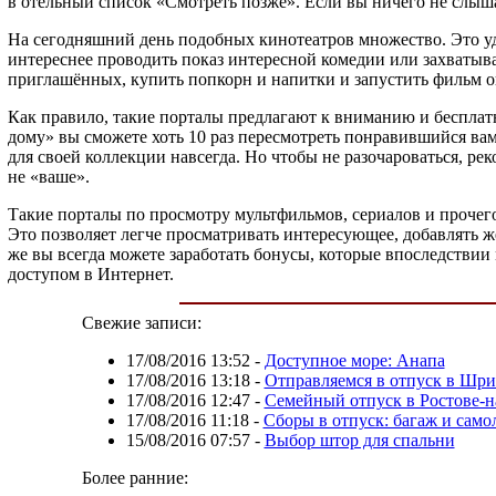
в отельный список «Смотреть позже». Если вы ничего не слыша
На сегодняшний день подобных кинотеатров множество. Это удоб
интереснее проводить показ интересной комедии или захватыва
приглашённых, купить попкорн и напитки и запустить фильм о
Как правило, такие порталы предлагают к вниманию и бесплатны
дому» вы сможете хоть 10 раз пересмотреть понравившийся вам
для своей коллекции навсегда. Но чтобы не разочароваться, ре
не «ваше».
Такие порталы по просмотру мультфильмов, сериалов и прочег
Это позволяет легче просматривать интересующее, добавлять ж
же вы всегда можете заработать бонусы, которые впоследстви
доступом в Интернет.
Свежие записи:
17/08/2016 13:52
-
Доступное море: Анапа
17/08/2016 13:18
-
Отправляемся в отпуск в Шр
17/08/2016 12:47
-
Семейный отпуск в Ростове-н
17/08/2016 11:18
-
Сборы в отпуск: багаж и само
15/08/2016 07:57
-
Выбор штор для спальни
Более ранние: