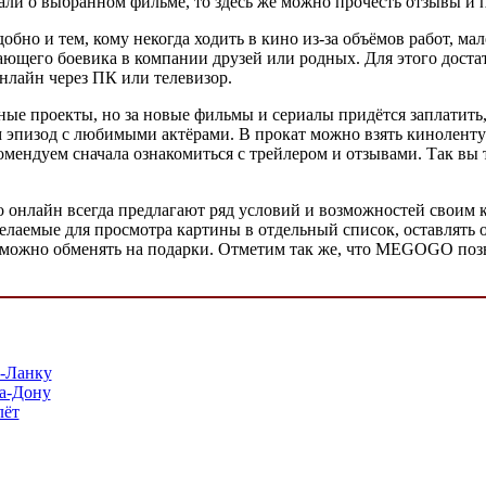
ли о выбранном фильме, то здесь же можно прочесть отзывы и п
но и тем, кому некогда ходить в кино из-за объёмов работ, мал
ющего боевика в компании друзей или родных. Для этого достат
нлайн через ПК или телевизор.
е проекты, но за новые фильмы и сериалы придётся заплатить, х
 эпизод с любимыми актёрами. В прокат можно взять киноленту к
комендуем сначала ознакомиться с трейлером и отзывами. Так вы 
о онлайн всегда предлагают ряд условий и возможностей своим 
елаемые для просмотра картины в отдельный список, оставлять о
и можно обменять на подарки. Отметим так же, что MEGOGO позв
и-Ланку
а-Дону
лёт