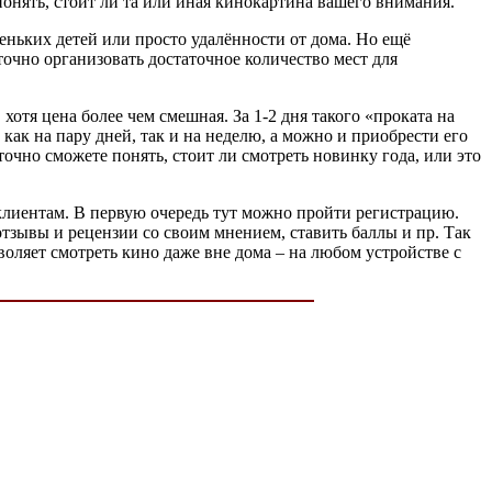
онять, стоит ли та или иная кинокартина вашего внимания.
еньких детей или просто удалённости от дома. Но ещё
очно организовать достаточное количество мест для
отя цена более чем смешная. За 1-2 дня такого «проката на
ак на пару дней, так и на неделю, а можно и приобрести его
точно сможете понять, стоит ли смотреть новинку года, или это
клиентам. В первую очередь тут можно пройти регистрацию.
тзывы и рецензии со своим мнением, ставить баллы и пр. Так
оляет смотреть кино даже вне дома – на любом устройстве с