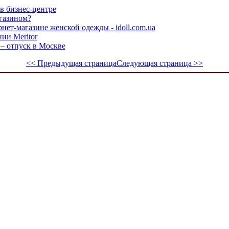
в бизнес-центре
агазином?
нет-магазине женской одежды - idoll.com.ua
ии Meritor
 – отпуск в Москве
<< Предыдущая страница
Следующая страница >>