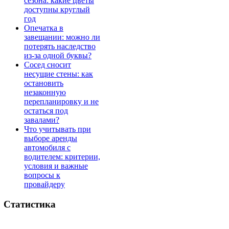
сезона: какие цветы
доступны круглый
год
Опечатка в
завещании: можно ли
потерять наследство
из-за одной буквы?
Сосед сносит
несущие стены: как
остановить
незаконную
перепланировку и не
остаться под
завалами?
Что учитывать при
выборе аренды
автомобиля с
водителем: критерии,
условия и важные
вопросы к
провайдеру
Статистика