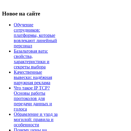
Новое
на сайте
Обучение
сотрудников:
платформы, которые
вовлекают линейный
персонал
Базальтовая вата:
свойства,
характеристики и
секреты выбора
Качественные
вывески: надёжная
наружная реклама
Что такое IP TCP?
Основы работы
протоколов для
передачи данных и
голоса
Обрамление и уход за
могилой: правила и
особенности
Почему цены на