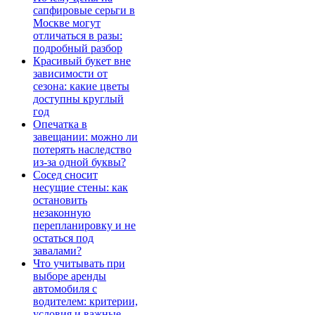
сапфировые серьги в
Москве могут
отличаться в разы:
подробный разбор
Красивый букет вне
зависимости от
сезона: какие цветы
доступны круглый
год
Опечатка в
завещании: можно ли
потерять наследство
из-за одной буквы?
Сосед сносит
несущие стены: как
остановить
незаконную
перепланировку и не
остаться под
завалами?
Что учитывать при
выборе аренды
автомобиля с
водителем: критерии,
условия и важные