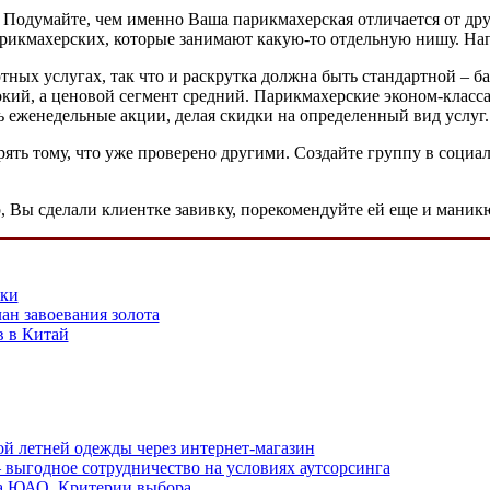
 Подумайте, чем именно Ваша парикмахерская отличается от дру
рикмахерских, которые занимают какую-то отдельную нишу. Нап
ных услугах, так что и раскрутка должна быть стандартной – б
окий, а ценовой сегмент средний. Парикмахерские эконом-класс
 еженедельные акции, делая скидки на определенный вид услуг.
ть тому, что уже проверено другими. Создайте группу в социаль
, Вы сделали клиентке завивку, порекомендуйте ей еще и маник
тки
ан завоевания золота
в в Китай
й летней одежды через интернет-магазин
выгодное сотрудничество на условиях аутсорсинга
а ЮАО. Критерии выбора.