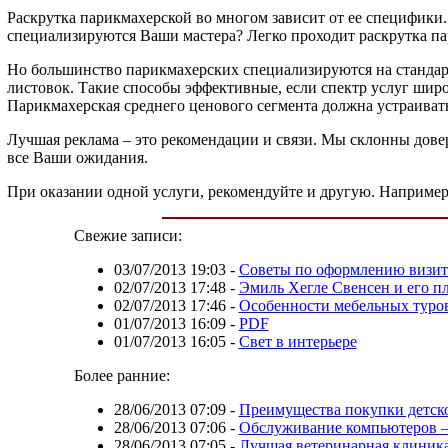
Раскрутка парикмахерской во многом зависит от ее специфики.
специализируются Ваши мастера? Легко проходит раскрутка па
Но большинство парикмахерских специализируются на стандарт
листовок. Такие способы эффективные, если спектр услуг шир
Парикмахерская среднего ценового сегмента должна устраивать
Лучшая реклама – это рекомендации и связи. Мы склонны доверя
все Ваши ожидания.
При оказании одной услуги, рекомендуйте и другую. Например
Свежие записи:
03/07/2013 19:03
-
Советы по оформлению визи
02/07/2013 17:48
-
Эмиль Хегле Свенсен и его пл
02/07/2013 17:46
-
Особенности мебельных туро
01/07/2013 16:09
-
PDF
01/07/2013 16:05
-
Свет в интерьере
Более ранние:
28/06/2013 07:09
-
Преимущества покупки детско
28/06/2013 07:06
-
Обслуживание компьютеров – 
28/06/2013 07:05
-
Лучшая ветеринарная клиник