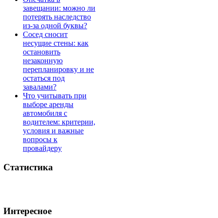
завещании: можно ли
потерять наследство
из-за одной буквы?
Сосед сносит
несущие стены: как
остановить
незаконную
перепланировку и не
остаться под
завалами?
Что учитывать при
выборе аренды
автомобиля с
водителем: критерии,
условия и важные
вопросы к
провайдеру
Статистика
Интересное