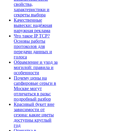
свойства,
характеристики и
секреты выбора
Качественные
вывески: надёжная
наружная реклама
Что такое IP TCP?
Основы работы
протоколов для
передачи данных и
голоса
Обрамление и уход за
могилой: правила и
особенности
Почему цены на
сапфировые серьги в
Москве могут
отличаться в разы:
подробный разбор
Красивый букет вне
зависимости от
сезона: какие цветы
доступны круглый
год
Опечатка в