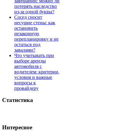
завещании: можно ли
потерять наследство
из-за одной буквы?
Сосед сносит
несущие стены: как
остановить
незаконную
перепланировку и не
остаться под
завалами?
Что учитывать при
выборе аренды
автомобиля с
водителем: критерии,
условия и важные
вопросы к
провайдеру
Статистика
Интересное