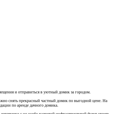
мещения и отправиться в уютный домик за городом.
 можно снять прекрасный частный домик по выгодной цене. На
дации по аренде дачного домика.
 деревушке с не особо развитой инфраструктурой будут стоить