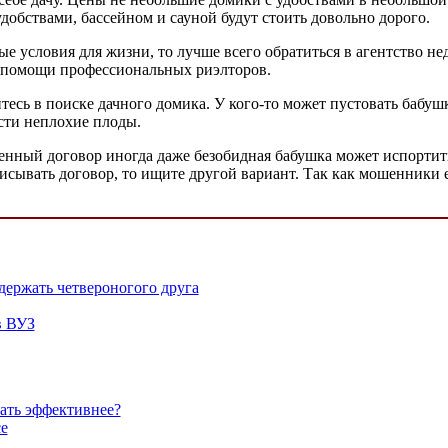
добствами, бассейном и сауной будут стоить довольно дорого.
 условия для жизни, то лучше всего обратиться в агентство не
к помощи профессиональных риэлторов.
тесь в поиске дачного домика. У кого-то может пустовать бабушк
сти неплохие плоды.
енный договор иногда даже безобидная бабушка может испортить
исывать договор, то ищите другой вариант. Так как мошенники е
держать четвероногого друга
в ВУЗ
лать эффективнее?
се