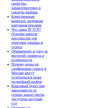
свойства,
характеристики и
секреты выбора
Качественные
вывески: надёжная
наружная реклама
Что такое IP TCP?
Основы работы
протоколов для
передачи данных и
голоса
Обрамление и уход за
могилой: правила и
особенности
Почему цены на
сапфировые серьги в
Москве могут
отличаться в разы:
подробный разбор
Красивый букет вне
зависимости от
сезона: какие цветы
доступны круглый
год
Опечатка в