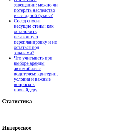
завещании: можно ли
потерять наследство
из-за одной буквы?
Сосед сносит
несущие стены: как
остановить
незаконную
перепланировку и не
остаться под
завалами?
Что учитывать при
выборе аренды
автомобиля с
водителем: критерии,
условия и важные
вопросы к
провайдеру
Статистика
Интересное