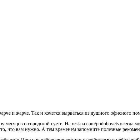
арче и жарче. Так и хочется вырваться из душного офисного по
ру месяцев о городской суете. На rest-ua.com/podobovets всегда
то, что вам нужно. А тем временем запомните полезные рекомен
себе дачу. Цены не небольшие домики с удобствами в небольшой