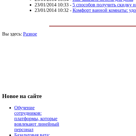
23/01/2014 10:33
-
5 способов получить скидку н
23/01/2014 10:32
-
Комфорт ванной комнаты: уд
Вы здесь:
Разное
Новое
на сайте
Обучение
сотрудников:
платформы, которые
вовлекают линейный
персонал
Базальтовая вата: