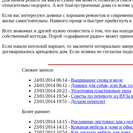
относительно недорого. А вот благоустроенные дома со всеми у
Если вас интересуют домики с хорошим ремонтом и современные
жилье самостоятельно. Намного проще и быстрее прибегнуть 
Всех знакомых и друзей нужно оповестить о том, что вы находи
собственный коттедж. Порой «сарафанное радио» может прине
Если нашли неплохой вариант, то заключите нотариально завер
договаривались арендовать дом. Если хозяева не согласны подп
Свежие записи:
24/01/2014 06:14
-
Вышивание снова в моде
24/01/2014 06:12
-
Домики для собак, или Как со
23/01/2014 20:22
-
Уплотняем пластиковые окна
23/01/2014 19:54
-
Советы по переводу из ВУЗа 
23/01/2014 19:51
-
Делаем переплет
Более ранние:
23/01/2014 14:15
-
Рекламные листовки: как сде
23/01/2014 14:12
-
Кожаная мебель в доме и офи
23/01/2014 10:54
-
Как заказать мебель для дома