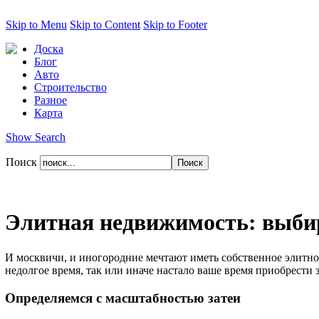
Skip to Menu
Skip to Content
Skip to Footer
Доска
Блог
Авто
Строительство
Разное
Карта
Show Search
Поиск
Элитная недвижимость: выби
И москвичи, и иногородние мечтают иметь собственное элитное
недолгое время, так или иначе настало ваше время приобрести 
Определяемся с масштабностью затеи