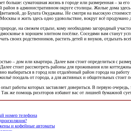
ет больше: суматошная жизнь в городе или размеренная – за его
й район в административном округе столицы. Жилые дома здесь с
таевой, до Булата Окуджавы. Не смотря на высокую стоимость к
 Москвы и жить здесь одно удовольствие, вокруг всё продумано 
 природе, на свежем отдыхе, кому необходимо загородный участо
одмосковье в хорошем элитном посёлке. Соседями вам станут у
чать своих родственников, растить детей и внуков, отдыхать вс
стью – дом или квартира. Далее вам стоит определиться с разме
о. Далее стоит рассмотреть районы для проживания или коттеджны
евно выбираться в город или отдалённый район города на работу
 жильё поодаль от города, а для активных и общительных стоит 
пыт работы которых заставляет довериться. В первую очередь, 
Так же помощь риэлторов избавит вас от лишней бумажной сует
ый номер телефона
дроизоляция?
 жены и кофейные автоматы