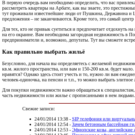
В первую очередь вам необходимо определить, что вас привлека
рассмотреть квартиры на Арбате, как вы знаете, это престижны
тут проживали известнейшие люди от Пушкина, Державина и Цве
предложения – не заканчиваются. Кроме того, это самый центр
Для тех, кто не привык суетиться и предпочитает отдохнуть на
на его окраине. Вам необходима загородная недвижимость в П
предприниматели и, возможно, депутаты. Тут вы сможете встре
Как правильно выбрать жильё
Безусловно, для начала вы определяетесь с желаемой недвижимо
кв.м. жилого пространства, или вам и 150-200 кв.м. будет мал
нравятся? Однако здесь стоит учесть и то, нужно ли вам ежедн
человек-одиночка, на пенсии и т.п., то можно выбрать элитное
Для покупки недвижимости важно обращаться к специалистам, о
часть недвижимости или жилье с прописанными в нем людьми. 
Свежие записи:
24/01/2014 13:38
-
SIP телефония или виртуальн
24/01/2014 12:54
-
Зачем бетонным бассейнам ги
24/01/2014 12:53
-
Эфиопские козы, английские