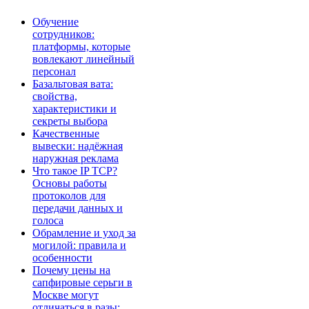
Обучение
сотрудников:
платформы, которые
вовлекают линейный
персонал
Базальтовая вата:
свойства,
характеристики и
секреты выбора
Качественные
вывески: надёжная
наружная реклама
Что такое IP TCP?
Основы работы
протоколов для
передачи данных и
голоса
Обрамление и уход за
могилой: правила и
особенности
Почему цены на
сапфировые серьги в
Москве могут
отличаться в разы: