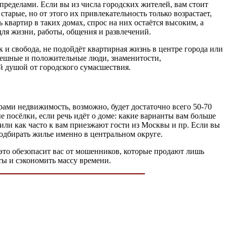
 пределами. Если вы из числа городских жителей, вам стоит
тарые, но от этого их привлекательность только возрастает,
вартир в таких домах, спрос на них остаётся высоким, а
для жизни, работы, общения и развлечений.
к и свобода, не подойдёт квартирная жизнь в центре города или
спешные и положительные люди, знаменитости,
ей душой от городского сумасшествия.
рами недвижимость, возможно, будет достаточно всего 50-70
е посёлки, если речь идёт о доме: какие варианты вам больше
 или как часто к вам приезжают гости из Москвы и пр. Если вы
подбирать жилье именно в центральном округе.
это обезопасит вас от мошенников, которые продают лишь
ы и сэкономить массу времени.