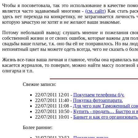
Чтобы я посоветовала, так это использование в качестве по
является часто задаваемый многими -
(см. сайт)
Как стать рас
здесь нет перехода на конкретику, не затрагивается личность 
которую зачастую не хотят и не желают ваши знакомые.
Потому небольшой вывод: слушать мнение и пожелания свои
собственной жизни и от своих ошибок, которые важны для полн
свадьбы ваше платье, т.к. оно бы ей не понравилось. Но вы лю
непонятный цвет вы можете одеть всегда, чего не сказать о бол
Жизнь все-таки ваша личная и главное, чтобы она нравилась ва
касается журналов, то поверьте, можно найти массу полезной 
олигарха и т.п.
Свежие записи:
22/07/2011 12:01
-
Покупаем телефоны б/у.
22/07/2011 11:40
-
Покупка фотоаппарата.
22/07/2011 11:08
-
Для чего нам Таможенный сою
22/07/2011 10:50
-
Купить - продать… Быстро и 
22/07/2011 10:01
-
Банкет и как его организовать
Более ранние:
21/07/2011 22:52
-
Покупаем диван.