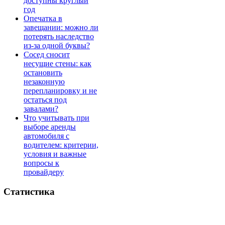
доступны круглый
год
Опечатка в
завещании: можно ли
потерять наследство
из-за одной буквы?
Сосед сносит
несущие стены: как
остановить
незаконную
перепланировку и не
остаться под
завалами?
Что учитывать при
выборе аренды
автомобиля с
водителем: критерии,
условия и важные
вопросы к
провайдеру
Статистика