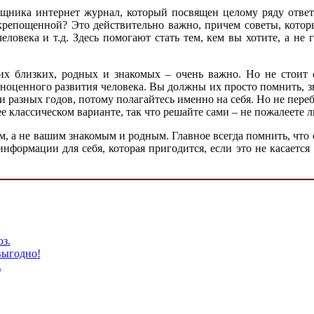
мощника интернет журнал, который посвящен целому ряду отве
крепощенной? Это действительно важно, причем советы, которы
человека и т.д. Здесь помогают стать тем, кем вы хотите, а н
х близких, родных и знакомых – очень важно. Но не стоит с
оценного развития человека. Вы должны их просто помнить, зн
ди разных годов, потому полагайтесь именно на себя. Но не пере
ее классическом варианте, так что решайте сами – не пожалеете 
м, а не вашим знакомым и родным. Главное всегда помнить, что о
информации для себя, которая пригодится, если это не касается
з.
выгодно!
.