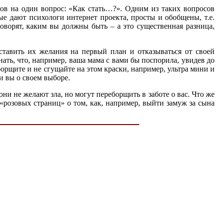
тов на один вопрос: «Как стать…?». Одним из таких вопросов
е дают психологи интернет проекта, просты и обобщены, т.е.
е говорят, каким вы должны быть – а это существенная разница,
тавить их желания на первый план и отказываться от своей
ать, что, например, ваша мама с вами бы поспорила, увидев до
борщите и не сгущайте на этом краски, например, ультра мини и
ли вы о своем выборе.
ни не желают зла, но могут переборщить в заботе о вас. Что же
 «розовых страниц» о том, как, например, выйти замуж за сына