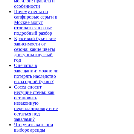
могилой: правила и
особенности
Почему цены на
сапфировые серьги в
Москве могут
отличаться в разы:
подробный разбор
Красивый букет вне
зависимости от
сезона: какие цветы
доступны круглый
год
Опечатка в
завещании: можно ли
потерять наследство
из-за одной буквы?
Сосед сносит
несущие стены: как
остановить
незаконную
перепланировку и не
остаться под
завалами?
Что учитывать при
выборе аренды