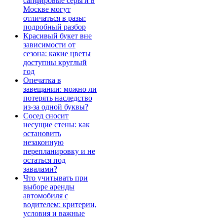
сапфировые серьги в
Москве могут
отличаться в разы:
подробный разбор
Красивый букет вне
зависимости от
сезона: какие цветы
доступны круглый
год
Опечатка в
завещании: можно ли
потерять наследство
из-за одной буквы?
Сосед сносит
несущие стены: как
остановить
незаконную
перепланировку и не
остаться под
завалами?
Что учитывать при
выборе аренды
автомобиля с
водителем: критерии,
условия и важные