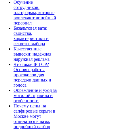
Обучение
сотрудников:
платформы, которые
вовлекают линейный
персонал
Базальтовая вата:
свойства,
характеристики и
секреты выбора
Качественные
вывески: надёжная
наружная реклама
Что такое IP TCP?
Основы работы
протоколов для
передачи данных и
голоса
Обрамление и уход за
могилой: правила и
особенности
Почему цены на
сапфировые серьги в
Москве могут
отличаться в разы:
подробный разбор