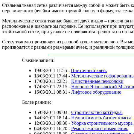
Стальная тканая сетка различается между собой и может быть к
перевивочного (ячейки имеют прямойгольную форму, эта сетка п
Металлические сетки тканые бывают двух видов – просечная и 
расположены в шахматном порядке. Ее используют при штукату
этой тканой сетке, при усадке не появляются трещины на стена
Сетку тканую производят из разнообразных материалов. Вы м
производятся с разными размерами ячеек, и различной толщин
Свежие записи:
19/03/2011 11:55
-
Плиточный клей.
18/03/2011 17:44
-
Металлические гофрированны
17/03/2011 22:21
-
Качественные пеноблоки
17/03/2011 22:15
-
Новости Ярославский Мыти
16/03/2011 08:31
-
Лифтовое оборудование
Более ранние:
15/03/2011 09:03
-
Строительство коттеджа.
14/03/2011 18:14
-
Недвижимость бизнес класса.
12/03/2011 09:30
-
Уборка строительного мусора.
04/03/2011 16:20
-
Ремонт жилого помещения.
04/03/2011 15:20
-
Создание уюта и интерьера в 