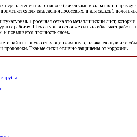
ак переплетения полотняного (с ячейками квадратной и прямоуго
рименяется для разведения лососевых, и для садков), полотняно
штукатурная. Просечная сетка это металлический лист, который 
рных работах. Штукатурная сетка же сильно облегчает работы п
х, и повышается прочность слоев.
ожете найти тканую сетку оцинкованную, нержавеющую или обыч
ой проволоки. Тканые сетки отлично защищены от коррозии.
е трубы
щи
доме.