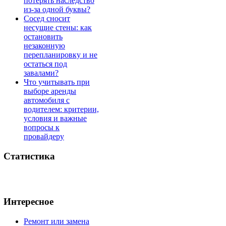
потерять наследство
из-за одной буквы?
Сосед сносит
несущие стены: как
остановить
незаконную
перепланировку и не
остаться под
завалами?
Что учитывать при
выборе аренды
автомобиля с
водителем: критерии,
условия и важные
вопросы к
провайдеру
Статистика
Интересное
Ремонт или замена