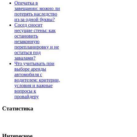
Опечатка в
завещании: можно ли
потерять наследство
из-за одной буквы?
Сосед сносит
несущие стены: как
остановить
незаконную
перепланировку и не
остаться под
завалами?
Что учитывать при
выборе аренды
автомобиля с
водителем: критерии,
условия и важные
вопросы к
провайдеру
Статистика
Интересное