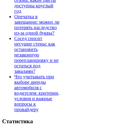
сезона: какие цветы
доступны круглый
год
Опечатка в
завещании: можно ли
потерять наследство
из-за одной буквы?
Сосед сносит
несущие стены: как
остановить
незаконную
перепланировку и не
остаться под
завалами?
Что учитывать при
выборе аренды
автомобиля с
водителем: критерии,
условия и важные
вопросы к
провайдеру
Статистика