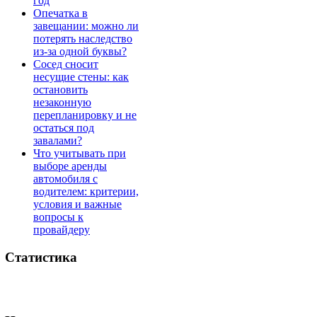
год
Опечатка в
завещании: можно ли
потерять наследство
из-за одной буквы?
Сосед сносит
несущие стены: как
остановить
незаконную
перепланировку и не
остаться под
завалами?
Что учитывать при
выборе аренды
автомобиля с
водителем: критерии,
условия и важные
вопросы к
провайдеру
Статистика