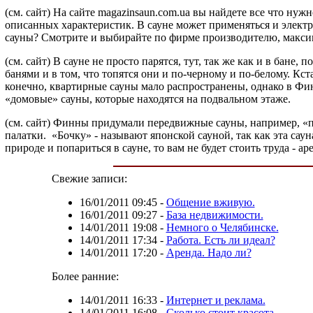
(см. сайт) На сайте magazinsaun.com.ua вы найдете все что нуж
описанных характеристик. В сауне может применяться и элект
сауны? Смотрите и выбирайте по фирме производителю, максим
(см. сайт) В сауне не просто парятся, тут, так же как и в бане
банями и в том, что топятся они и по-черному и по-белому. Кст
конечно, квартирные сауны мало распространены, однако в Фин
«домовые» сауны, которые находятся на подвальном этаже.
(см. сайт) Финны придумали передвижные сауны, например, «пал
палатки.
«Бочку» - называют японской сауной, так как эта саун
природе и попариться в сауне, то вам не будет стоить труда - 
Свежие записи:
16/01/2011 09:45
-
Общение вживую.
16/01/2011 09:27
-
База недвижимости.
14/01/2011 19:08
-
Немного о Челябинске.
14/01/2011 17:34
-
Работа. Есть ли идеал?
14/01/2011 17:20
-
Аренда. Надо ли?
Более ранние:
14/01/2011 16:33
-
Интернет и реклама.
14/01/2011 16:08
-
Сколько стоит красота.