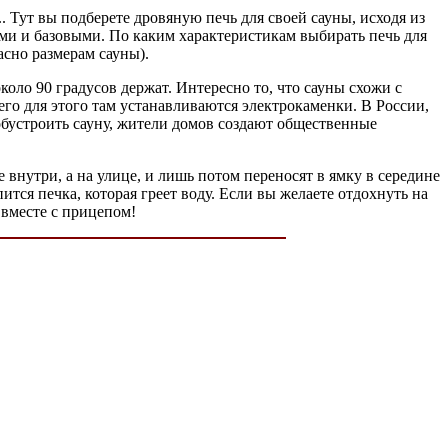
... Тут вы подберете дровяную печь для своей сауны, исходя из
ыми и базовыми. По каким характеристикам выбирать печь для
асно размерам сауны).
около 90 градусов держат. Интересно то, что сауны схожи с
сего для этого там устанавливаются электрокаменки. В России,
обустроить сауну, жители домов создают общественные
внутри, а на улице, и лишь потом переносят в ямку в середине
ится печка, которая греет воду. Если вы желаете отдохнуть на
, вместе с прицепом!