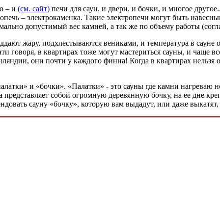
но – и
(см. сайт)
печи для саун, и двери, и бочки, и многое другое
ропечь – электрокаменка. Такие электропечи могут быть навесн
ально допустимый вес камней, а так же по объему работы (согл
, поддают жару, подхлестываются вениками, и температура в сауне 
ати говоря, в квартирах тоже могут мастериться сауны, и чаще в
ляндии, они почти у каждого финна! Когда в квартирах нельзя 
атки» и «бочки». «Палатки» - это сауны где камни нагреваю не 
а представляет собой огромную деревянную бочку, на ее дне креп
арендовать сауну «бочку», которую вам выдадут, или даже выкатят