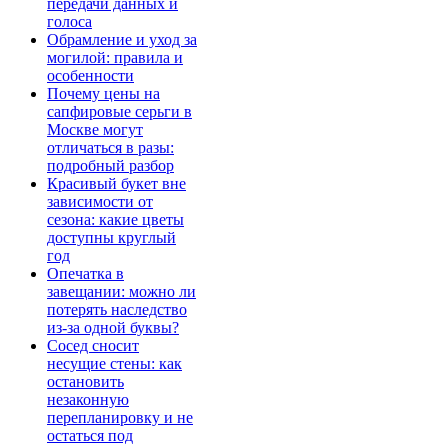
передачи данных и
голоса
Обрамление и уход за
могилой: правила и
особенности
Почему цены на
сапфировые серьги в
Москве могут
отличаться в разы:
подробный разбор
Красивый букет вне
зависимости от
сезона: какие цветы
доступны круглый
год
Опечатка в
завещании: можно ли
потерять наследство
из-за одной буквы?
Сосед сносит
несущие стены: как
остановить
незаконную
перепланировку и не
остаться под