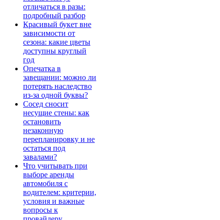
отличаться в разы:
подробный разбор
Красивый букет вне
зависимости от
сезона: какие цветы
доступны круглый
год
Опечатка в
завещании: можно ли
потерять наследство
из-за одной буквы?
Сосед сносит
несущие стены: как
остановить
незаконную
перепланировку и не
остаться под
завалами?
Что учитывать при
выборе аренды
автомобиля с
водителем: критерии,
условия и важные
вопросы к
провайдеру