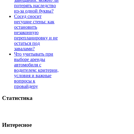
завещании: можно ли
потерять наследство
из-за одной буквы?
Сосед сносит
несущие стены: как
остановить
незаконную
перепланировку и не
остаться под
завалами?
Что учитывать при
выборе аренды
автомобиля с
водителем: критерии,
условия и важные
вопросы к
провайдеру
Статистика
Интересное