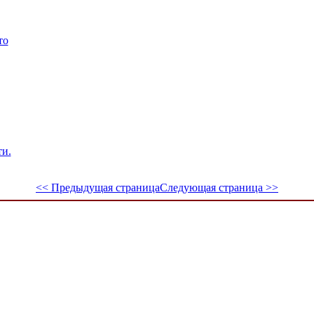
то
ти.
<< Предыдущая страница
Следующая страница >>