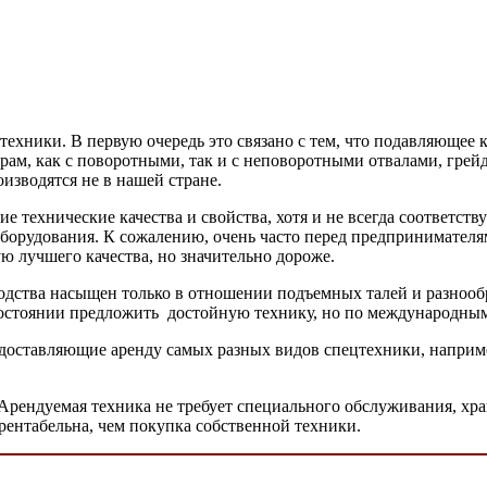
ехники. В первую очередь это связано с тем, что подавляющее 
рам, как с поворотными, так и с неповоротными отвалами, грей
изводятся не в нашей стране.
е технические качества и свойства, хотя и не всегда соответст
 оборудования. К сожалению, очень часто перед предпринимател
 лучшего качества, но значительно дороже.
дства насыщен только в отношении подъемных талей и разнообр
состоянии предложить достойную технику, но по международны
доставляющие аренду самых разных видов спецтехники, например
Арендуемая техника не требует специального обслуживания, хран
 рентабельна, чем покупка собственной техники.