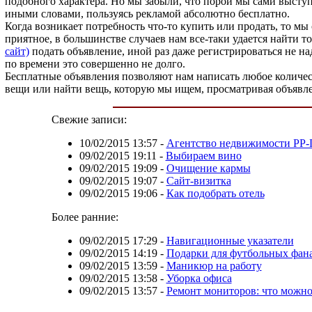
подобного характера. Но мы забыли, что порой мы сами выступае
иными словами, пользуясь рекламой абсолютно бесплатно.
Когда возникает потребность что-то купить или продать, то мы
приятное, в большинстве случаев нам все-таки удается найти 
сайт)
подать объявление, иной раз даже регистрироваться не надо
по времени это совершенно не долго.
Бесплатные объявления позволяют нам написать любое количес
вещи или найти вещь, которую мы ищем, просматривая объявле
Свежие записи:
10/02/2015 13:57
-
Агентство недвижимости РР
09/02/2015 19:11
-
Выбираем вино
09/02/2015 19:09
-
Очищение кармы
09/02/2015 19:07
-
Сайт-визитка
09/02/2015 19:06
-
Как подобрать отель
Более ранние:
09/02/2015 17:29
-
Навигационные указатели
09/02/2015 14:19
-
Подарки для футбольных фан
09/02/2015 13:59
-
Маникюр на работу
09/02/2015 13:58
-
Уборка офиса
09/02/2015 13:57
-
Ремонт мониторов: что можно