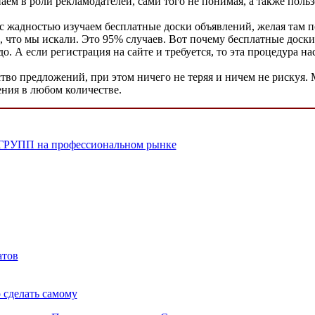
м в роли рекламодателей, сами того не понимая, а также пользов
 с жадностью изучаем бесплатные доски объявлений, желая там п
то, что мы искали. Это 95% случаев. Вот почему бесплатные дос
. А если регистрация на сайте и требуется, то эта процедура нас
тво предложений, при этом ничего не теряя и ничем не рискуя.
ния в любом количестве.
-ГРУПП на профессиональном рынке
атов
 сделать самому