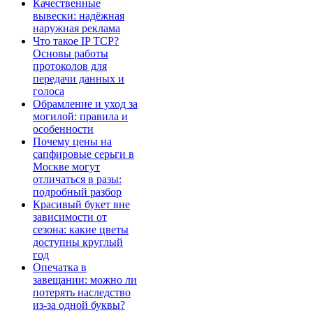
Качественные
вывески: надёжная
наружная реклама
Что такое IP TCP?
Основы работы
протоколов для
передачи данных и
голоса
Обрамление и уход за
могилой: правила и
особенности
Почему цены на
сапфировые серьги в
Москве могут
отличаться в разы:
подробный разбор
Красивый букет вне
зависимости от
сезона: какие цветы
доступны круглый
год
Опечатка в
завещании: можно ли
потерять наследство
из-за одной буквы?