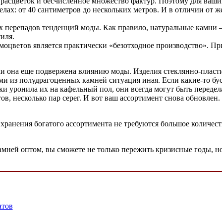
асцветок и бесчисленное множество фактур. Поэтому для ваших 
лах: от 40 сантиметров до нескольких метров. И в отличии от ж
х перепадов тенденций моды. Как правило, натуральные камни –
иля.
цветов является практически «безотходное производство». При п
ами она еще подвержена влиянию моды. Изделия стеклянно-плас
ми из полудрагоценных камней ситуация иная. Если какие-то бу
ки уронила их на кафельный пол, они всегда могут быть передел
в, несколько пар серег. И вот ваш ассортимент снова обновлен.
ранения богатого ассортимента не требуются большое количеств
амней оптом, вы сможете не только пережить кризисные годы, н
атов