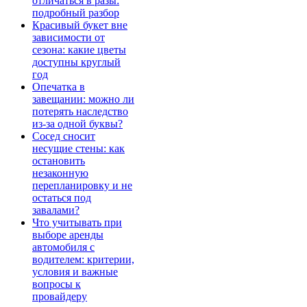
отличаться в разы:
подробный разбор
Красивый букет вне
зависимости от
сезона: какие цветы
доступны круглый
год
Опечатка в
завещании: можно ли
потерять наследство
из-за одной буквы?
Сосед сносит
несущие стены: как
остановить
незаконную
перепланировку и не
остаться под
завалами?
Что учитывать при
выборе аренды
автомобиля с
водителем: критерии,
условия и важные
вопросы к
провайдеру