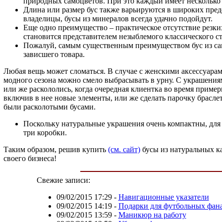
природных самоцветов. При это каждый имеет несколько р
Длина или размер бус также варьируются в широких преде
владелицы, бусы из минералов всегда удачно подойдут.
Еще одно преимущество – практическое отсутствие резки
становится представителем незыблемого классического ст
Пожалуй, самым существенным преимуществом бус из само
зависшего товара.
Любая вещь может сломаться. В случае с женскими аксессуар
модного сезона можно смело выбрасывать в урну. С украшения
или же раскололись, когда очередная клиентка во время пример
включив в нее новые элементы, или же сделать парочку браслето
были расколотыми бусами.
Поскольку натуральные украшения очень компактны, для х
три коробки.
Таким образом, решив купить
(см. сайт)
бусы из натуральных к
своего бизнеса!
Свежие записи:
09/02/2015 17:29
-
Навигационные указатели
09/02/2015 14:19
-
Подарки для футбольных фан
09/02/2015 13:59
-
Маникюр на работу