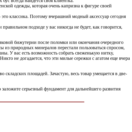
бус всегда найдется своя клиентка.
енской одежды, которая очень капризна к фигуре своей
 это классика. Поэтому вчерашний модный аксессуар сегодня
равильном подходе у вас никогда не будет, как говорится,
тиковой бижутерии после поломки или окончания очередного
сы из природных минералов перестали пользоваться спросом,
аны. У вас есть возможность собрать свеженькую нитку,
 Никто не догадается, что эти милые сережки с агатом еще вчера
о складских площадей. Зачастую, весь товар умещается в две-
о заложите серьезный фундамент для дальнейшего развития