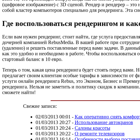
(цифровое изображение) с 3D сценой. Рендер и рендерер – это
собой кластер компьютеров специально для рендеринга. Эта сис
Где воспользоваться рендерингом и как
Если вам нужен рендеринг, стоит найти, где услуга предоставл
дочерней компанией RebusMedia. В вашей работе при сотрудни
(удаленно) и решить поставленные перед вами задачи. В данны
как это удобно и необходимо в работе. Чтобы воспользоваться 
стартовый баланс в 10 евро.
Теперь о том, какая цена рендеринга будет стоять перед вами. 
предлагает своим клиентам особые тарифы в зависимости от фи
услуги онлайн рендеринга Rebus, это Эконом, Бизнес и Премиум
рендеринга. Нельзя не заметить и политику скидок в компании
сможете найти!
Свежие записи:
02/03/2013 00:01
-
Как оперативно снять комфор
01/03/2013 20:27
-
Использование автокранов
01/03/2013 20:24
-
Салоны красоты
01/03/2013 20:22
-
О ремонте телевизоров
01/03/2013 16:14
-
Особенности выбора поставщ