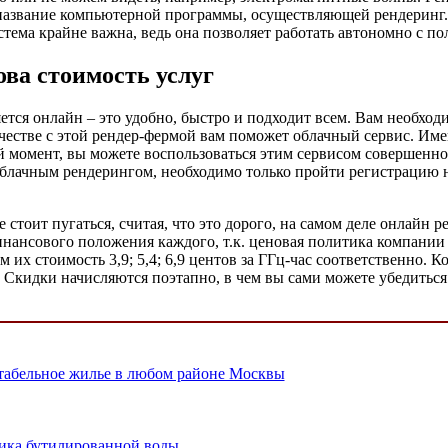
 название компьютерной программы, осуществляющей рендеринг. 
тема крайне важна, ведь она позволяет работать автономно с по
ова стоимость услуг
яется онлайн – это удобно, быстро и подходит всем. Вам необход
честве с этой рендер-фермой вам поможет облачный сервис. Име
й момент, вы можете воспользоваться этим сервисом совершенно 
облачным рендерингом, необходимо только пройти регистрацию на 
Не стоит пугаться, считая, что это дорого, на самом деле онлай
нансового положения каждого, т.к. ценовая политика компании 
 их стоимость 3,9; 5,4; 6,9 центов за ГГц-час соответственно. 
. Скидки начисляются поэтапно, в чем вы сами можете убедитьс
табельное жилье в любом районе Москвы
ика бутилированной воды