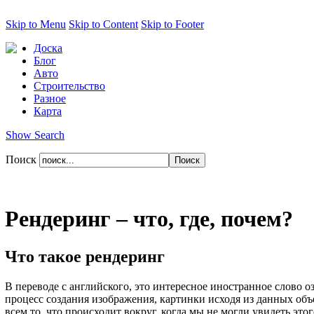
Skip to Menu
Skip to Content
Skip to Footer
Доска
Блог
Авто
Строительство
Разное
Карта
Show Search
Поиск
Рендеринг – что, где, почем?
Что такое рендеринг
В переводе с английского, это интересное иностранное слово
процесс создания изображения, картинки исходя из данных об
всем то, что происходит вокруг, когда мы не могли увидеть э