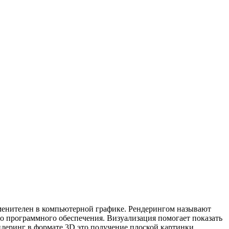
именителен в компьютерной графике. Рендерингом называют
го программного обеспечения. Визуализация помогает показать
ендеринг в формате 3D это получение плоской картинки