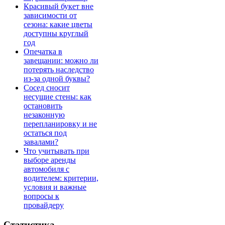
Красивый букет вне
зависимости от
сезона: какие цветы
доступны круглый
год
Опечатка в
завещании: можно ли
потерять наследство
из-за одной буквы?
Сосед сносит
несущие стены: как
остановить
незаконную
перепланировку и не
остаться под
завалами?
Что учитывать при
выборе аренды
автомобиля с
водителем: критерии,
условия и важные
вопросы к
провайдеру
Статистика