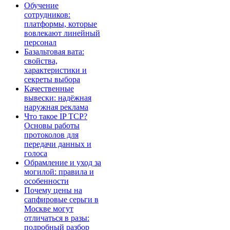
Обучение
сотрудников:
платформы, которые
вовлекают линейный
персонал
Базальтовая вата:
свойства,
характеристики и
секреты выбора
Качественные
вывески: надёжная
наружная реклама
Что такое IP TCP?
Основы работы
протоколов для
передачи данных и
голоса
Обрамление и уход за
могилой: правила и
особенности
Почему цены на
сапфировые серьги в
Москве могут
отличаться в разы:
подробный разбор